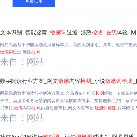
免费试用
文本识别_智能鉴黄_
敏感
词
过滤_涉政
检测
_
在线
体验_
网易易盾基于智能识别及海量样本库，高效识别评论、弹幕、昵称中隐藏
敏感
词
过滤,涉政
检测
来自：网站
数字阅读行业方案_网文
敏感
内容
检测
_小说
敏感
词
检测
网易易盾数字阅读行业解决方案,结合易盾多年机器
检测
经验、专家策略
子书、动漫等业务场景的内容质量审核解决方案，支持连载/完结、章节/
书审核,
敏感
内容
检测
,内容质量审核,网文内容审核,
敏感
词
检测
,数字阅读
来自：网站
社交App如何进行
敏感
词
、违禁
词
检测
过滤？_网易易盾