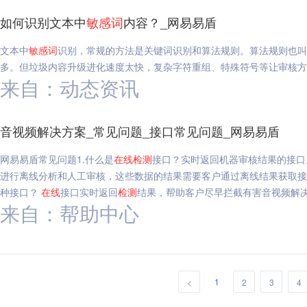
如何识别文本中
敏感
词
内容？_网易易盾
文本中
敏感
词
识别，常规的方法是关键词识别和算法规则。算法规则也叫
多。但垃圾内容升级进化速度太快，复杂字符重组、特殊符号等让审核方
来自：动态资讯
音视频解决方案_常见问题_接口常见问题_网易易盾
网易易盾常见问题1.什么是
在线
检测
接口？实时返回机器审核结果的接口
进行离线分析和人工审核，这些数据的结果需要客户通过离线结果获取接
种接口？
在线
接口实时返回
检测
结果，帮助客户尽早拦截有害音视频解决
来自：帮助中心
1
<
2
3
4