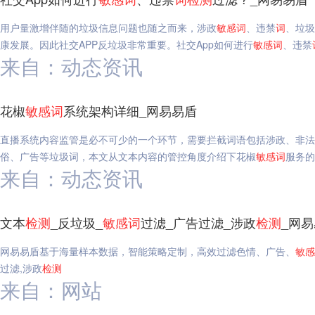
用户量激增伴随的垃圾信息问题也随之而来，涉政
敏感
词
、违禁
词
、垃圾
康发展。因此社交APP反垃圾非常重要。社交App如何进行
敏感
词
、违禁
来自：动态资讯
花椒
敏感
词
系统架构详细_网易易盾
直播系统内容监管是必不可少的一个环节，需要拦截词语包括涉政、非法
俗、广告等垃圾词，本文从文本内容的管控角度介绍下花椒
敏感
词
服务的
来自：动态资讯
文本
检测
_反垃圾_
敏感
词
过滤_广告过滤_涉政
检测
_网
网易易盾基于海量样本数据，智能策略定制，高效过滤色情、广告、
敏感
过滤,涉政
检测
来自：网站