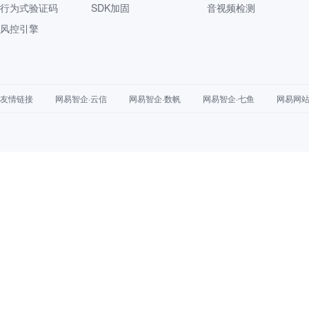
行为式验证码
SDK加固
音视频检测
风控引擎
友情链接
网易智企·云信
网易智企·数帆
网易智企·七鱼
网易网