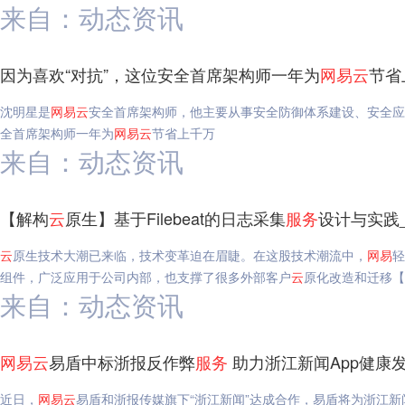
来自：动态资讯
因为喜欢“对抗”，这位安全首席架构师一年为
网易
云
节省
沈明星是
网易
云
安全首席架构师，他主要从事安全防御体系建设、安全应
全首席架构师一年为
网易
云
节省上千万
来自：动态资讯
【解构
云
原生】基于Filebeat的日志采集
服务
设计与实践
云
原生技术大潮已来临，技术变革迫在眉睫。在这股技术潮流中，
网易
轻
组件，广泛应用于公司内部，也支撑了很多外部客户
云
原化改造和迁移【
来自：动态资讯
网易
云
易盾中标浙报反作弊
服务
助力浙江新闻App健康
近日，
网易
云
易盾和浙报传媒旗下“浙江新闻”达成合作，易盾将为浙江