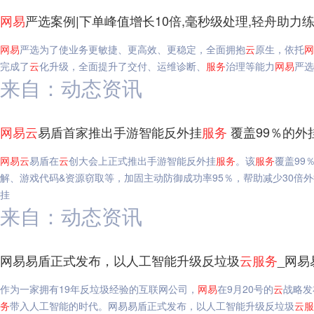
网易
严选案例|下单峰值增长10倍,毫秒级处理,轻舟助力
网易
严选为了使业务更敏捷、更高效、更稳定，全面拥抱
云
原生，依托
网
完成了
云
化升级，全面提升了交付、运维诊断、
服务
治理等能力
网易
严选
来自：动态资讯
网易
云
易盾首家推出手游智能反外挂
服务
覆盖99％的外
网易
云
易盾在
云
创大会上正式推出手游智能反外挂
服务
。该
服务
覆盖99
解、游戏代码&资源窃取等，加固主动防御成功率95％，帮助减少30倍
挂
来自：动态资讯
网易易盾正式发布，以人工智能升级反垃圾
云
服务
_网易
作为一家拥有19年反垃圾经验的互联网公司，
网易
在9月20号的
云
战略发
务
带入人工智能的时代。网易易盾正式发布，以人工智能升级反垃圾
云
服