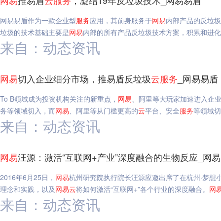
网易
推易盾
云
服务
，凝结19年反垃圾技术_网易易盾
网易易盾作为一款企业型
服务
应用，其前身服务于
网易
内部产品的反垃圾
垃圾的技术基础主要是
网易
内部的所有产品反垃圾技术方案，积累和进化
来自：动态资讯
网易
切入企业细分市场，推易盾反垃圾
云
服务
_网易易盾
To B领域成为投资机构关注的新重点，
网易
、阿里等大玩家加速进入企
务等领域切入，而
网易
、阿里等从门槛更高的
云
平台、安全
服务
等领域切
来自：动态资讯
网易
汪源：激活“互联网+产业”深度融合的生物反应_网
2016年6月25日，
网易
杭州研究院执行院长汪源应邀出席了在杭州·梦想
理念和实践，以及
网易
云
将如何激活“互联网+”各个行业的深度融合。
网
来自：动态资讯