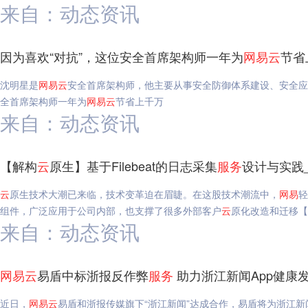
来自：动态资讯
因为喜欢“对抗”，这位安全首席架构师一年为
网易
云
节省
沈明星是
网易
云
安全首席架构师，他主要从事安全防御体系建设、安全应
全首席架构师一年为
网易
云
节省上千万
来自：动态资讯
【解构
云
原生】基于Filebeat的日志采集
服务
设计与实践
云
原生技术大潮已来临，技术变革迫在眉睫。在这股技术潮流中，
网易
轻
组件，广泛应用于公司内部，也支撑了很多外部客户
云
原化改造和迁移【
来自：动态资讯
网易
云
易盾中标浙报反作弊
服务
助力浙江新闻App健康
近日，
网易
云
易盾和浙报传媒旗下“浙江新闻”达成合作，易盾将为浙江