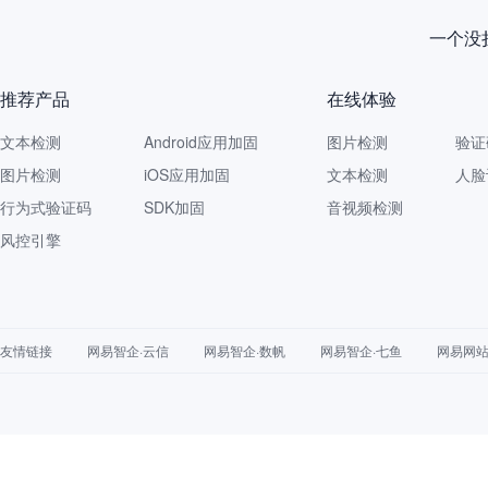
一个没拦
推荐产品
在线体验
文本检测
Android应用加固
图片检测
验证
图片检测
iOS应用加固
文本检测
人脸
行为式验证码
SDK加固
音视频检测
风控引擎
友情链接
网易智企·云信
网易智企·数帆
网易智企·七鱼
网易网