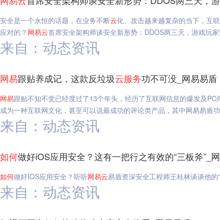
网易
云
首席安全架构师谈安全新形势：DDOS两三天，
安全是一个永恒的话题，在业务不断
云
化、攻击越来越复杂的当下，互联
应对的？
网易
云
首席安全架构师谈安全新形势：DDOS两三天，游戏玩
来自：动态资讯
网易
跟贴养成记，这款反垃圾
云
服务
功不可没_网易易盾
网易
跟贴不知不觉已经度过了13个年头，经历了互联网信息的爆发及P
成为一种互联网文化，甚至可以说最成功的评论类产品，其中网易易盾功
来自：动态资讯
如何
做好iOS应用安全？这有一把行之有效的“三板斧”_
如何
做好IOS应用安全？听听
网易
云
易盾资深安全工程师王桂林谈谈他的“
来自：动态资讯