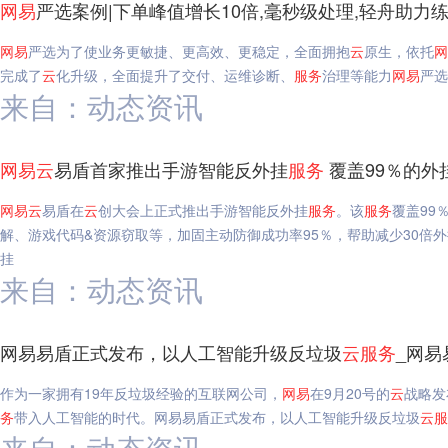
网易
严选案例|下单峰值增长10倍,毫秒级处理,轻舟助力
网易
严选为了使业务更敏捷、更高效、更稳定，全面拥抱
云
原生，依托
网
完成了
云
化升级，全面提升了交付、运维诊断、
服务
治理等能力
网易
严选
来自：动态资讯
网易
云
易盾首家推出手游智能反外挂
服务
覆盖99％的外
网易
云
易盾在
云
创大会上正式推出手游智能反外挂
服务
。该
服务
覆盖99
解、游戏代码&资源窃取等，加固主动防御成功率95％，帮助减少30倍
挂
来自：动态资讯
网易易盾正式发布，以人工智能升级反垃圾
云
服务
_网易
作为一家拥有19年反垃圾经验的互联网公司，
网易
在9月20号的
云
战略发
务
带入人工智能的时代。网易易盾正式发布，以人工智能升级反垃圾
云
服
来自：动态资讯