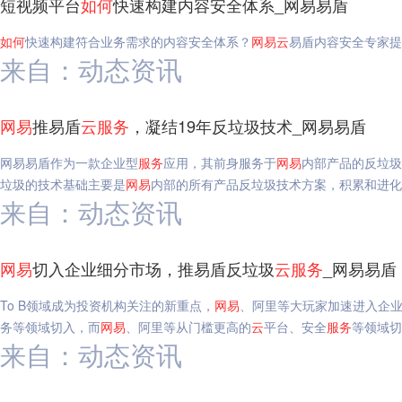
短视频平台
如何
快速构建内容安全体系_网易易盾
如何
快速构建符合业务需求的内容安全体系？
网易
云
易盾内容安全专家提
来自：动态资讯
网易
推易盾
云
服务
，凝结19年反垃圾技术_网易易盾
网易易盾作为一款企业型
服务
应用，其前身服务于
网易
内部产品的反垃圾
垃圾的技术基础主要是
网易
内部的所有产品反垃圾技术方案，积累和进化
来自：动态资讯
网易
切入企业细分市场，推易盾反垃圾
云
服务
_网易易盾
To B领域成为投资机构关注的新重点，
网易
、阿里等大玩家加速进入企
务等领域切入，而
网易
、阿里等从门槛更高的
云
平台、安全
服务
等领域切
来自：动态资讯