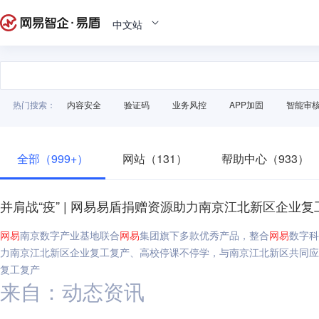
中文站
热门搜索：
内容安全
验证码
业务风控
APP加固
智能审
全部（999+）
网站（131）
帮助中心（933）
并肩战“疫” | 网易易盾捐赠资源助力南京江北新区企业
网易
南京数字产业基地联合
网易
集团旗下多款优秀产品，整合
网易
数字科
力南京江北新区企业复工复产、高校停课不停学，与南京江北新区共同应对
复工复产
来自：动态资讯