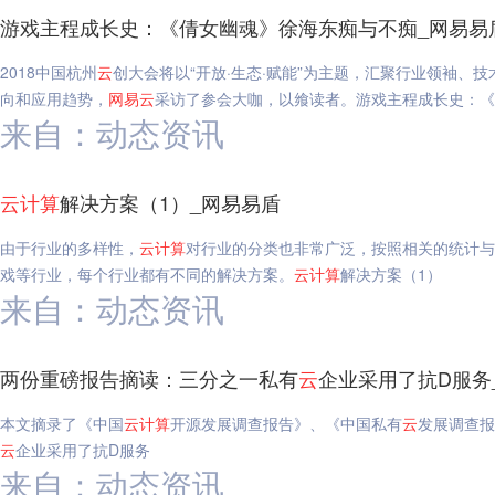
游戏主程成长史：《倩女幽魂》徐海东痴与不痴_网易易
2018中国杭州
云
创大会将以“开放·生态·赋能”为主题，汇聚行业领袖、
向和应用趋势，
网易
云
采访了参会大咖，以飨读者。游戏主程成长史：《
来自：动态资讯
云
计算
解决方案（1）_网易易盾
由于行业的多样性，
云
计算
对行业的分类也非常广泛，按照相关的统计与
戏等行业，每个行业都有不同的解决方案。
云
计算
解决方案（1）
来自：动态资讯
两份重磅报告摘读：三分之一私有
云
企业采用了抗D服务
本文摘录了《中国
云
计算
开源发展调查报告》、《中国私有
云
发展调查报
云
企业采用了抗D服务
来自：动态资讯