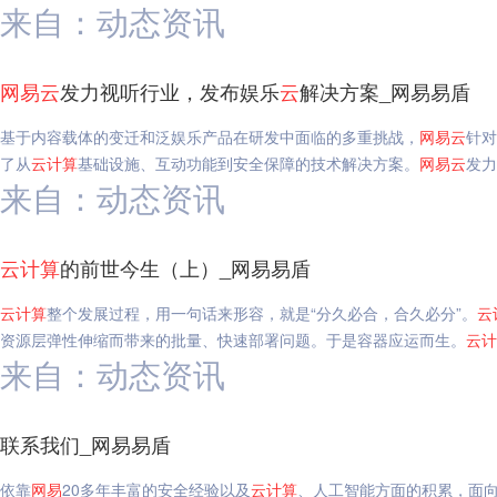
来自：动态资讯
网易
云
发力视听行业，发布娱乐
云
解决方案_网易易盾
基于内容载体的变迁和泛娱乐产品在研发中面临的多重挑战，
网易
云
针对
了从
云
计算
基础设施、互动功能到安全保障的技术解决方案。
网易
云
发力
来自：动态资讯
云
计算
的前世今生（上）_网易易盾
云
计算
整个发展过程，用一句话来形容，就是“分久必合，合久必分”。
云
资源层弹性伸缩而带来的批量、快速部署问题。于是容器应运而生。
云
计
来自：动态资讯
联系我们_网易易盾
依靠
网易
20多年丰富的安全经验以及
云
计算
、人工智能方面的积累，面