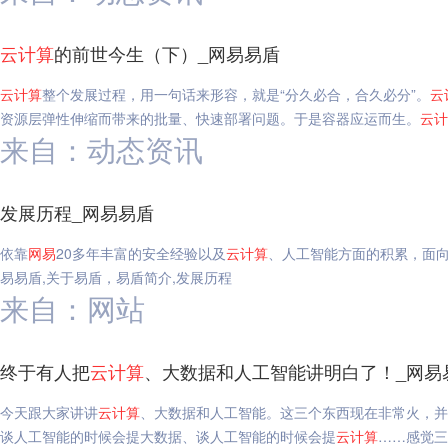
云
计算
的前世今生（下）_网易易盾
云
计算
整个发展过程，用一句话来形容，就是“分久必合，合久必分”。
云
资源层弹性伸缩而带来的批量、快速部署问题。于是容器应运而生。
云
计
来自：动态资讯
发展历程_网易易盾
依靠
网易
20多年丰富的安全经验以及
云
计算
、人工智能方面的积累，面
易易盾,关于易盾，易盾简介,发展历程
来自：网站
终于有人把
云
计算
、大数据和人工智能讲明白了！_网易
今天跟大家讲讲
云
计算
、大数据和人工智能。这三个东西现在非常火，并
谈人工智能的时候会提大数据、谈人工智能的时候会提
云
计算
……感觉三