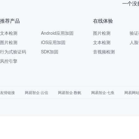
一个没拦
推荐产品
在线体验
文本检测
Android应用加固
图片检测
验证
图片检测
iOS应用加固
文本检测
人脸
行为式验证码
SDK加固
音视频检测
风控引擎
友情链接
网易智企·云信
网易智企·数帆
网易智企·七鱼
网易网