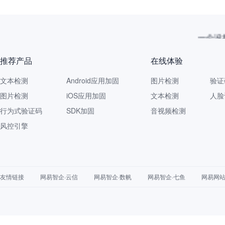
一个没拦
推荐产品
在线体验
文本检测
Android应用加固
图片检测
验证
图片检测
iOS应用加固
文本检测
人脸
行为式验证码
SDK加固
音视频检测
风控引擎
友情链接
网易智企·云信
网易智企·数帆
网易智企·七鱼
网易网