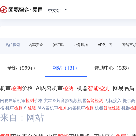
中文站
热门搜索：
内容安全
验证码
业务风控
APP加固
智能审
全部（999+）
网站（131）
帮助中心（933）
机审
检测
价格_AI内容机审
检测
_机器
智能
检测
_网易易盾
网易易盾机审
检测
价格,文本图片音频视频机器
智能
检测
,无忧接入,提供高
格,机审
检测
,AI
检测
,AI内容机审
检测
,内容机审
检测
,机器
智能
检测
,机器
检
来自：网站