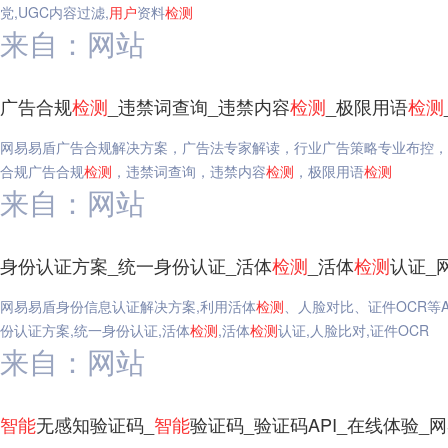
党,UGC内容过滤,
用户
资料
检测
来自：网站
广告合规
检测
_违禁词查询_违禁内容
检测
_极限用语
检测
网易易盾广告合规解决方案，广告法专家解读，行业广告策略专业布控，
合规广告合规
检测
，违禁词查询，违禁内容
检测
，极限用语
检测
来自：网站
身份认证方案_统一身份认证_活体
检测
_活体
检测
认证_
网易易盾身份信息认证解决方案,利用活体
检测
、人脸对比、证件OCR等
份认证方案,统一身份认证,活体
检测
,活体
检测
认证,人脸比对,证件OCR
来自：网站
智能
无感知验证码_
智能
验证码_验证码API_在线体验_