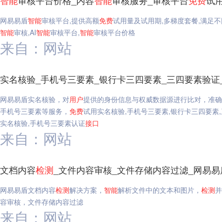
智能
审核平台价格_内容
智能
审核服务_审核平台
免费
试
网易易盾
智能
审核平台,提供高额
免费
试用量及试用期,多梯度套餐,满足不
智能
审核,AI
智能
审核平台,
智能
审核平台价格
来自：网站
实名核验_手机号三要素_银行卡三四要素_三四要素验证
网易易盾实名核验，对
用户
提供的身份信息与权威数据源进行比对，准确
手机号三要素等服务，
免费
试用实名核验,手机号三要素,银行卡三四要素,
实名核验,手机号三要素认证
接口
来自：网站
文档内容
检测
_文件内容审核_文件存储内容过滤_网易易
网易易盾文档内容
检测
解决方案，
智能
解析文件中的文本和图片，
检测
并
容审核，文件存储内容过滤
来自：网站