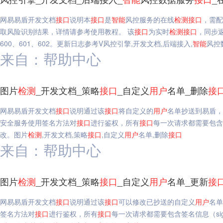
网易易盾开发文档
接口
说明本
接口
是
智能
风控服务的在线
检测
接口
，需配
取风险识别结果，详情请参考使用教程。 该
接口
为实时
检测
接口
，同步
600、601、602。更新日志参考V风控引擎,开发文档,后端接入,
智能
风控
来自：帮助中心
图片
检测
_开发文档_策略
接口
_自定义
用户
名单_删除
接
网易易盾开发文档
接口
说明通过该
接口
将自定义的
用户
名单抄送到易盾，
安全服务使用签名方法对
接口
进行鉴权，所有
接口
每一次请求都需要包含签名
改。图片
检测
,开发文档,策略
接口
,自定义
用户
名单,删除
接口
来自：帮助中心
图片
检测
_开发文档_策略
接口
_自定义
用户
名单_更新
接
网易易盾开发文档
接口
说明通过该
接口
可以修改已抄送的自定义
用户
名单
签名方法对
接口
进行鉴权，所有
接口
每一次请求都需要包含签名信息（sign