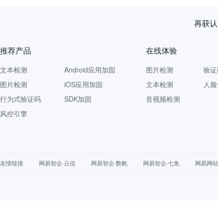
网易智企重磅发布
推荐产品
在线体验
文本检测
Android应用加固
图片检测
验证
图片检测
iOS应用加固
文本检测
人脸
行为式验证码
SDK加固
音视频检测
风控引擎
友情链接
网易智企·云信
网易智企·数帆
网易智企·七鱼
网易网