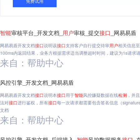
免费试用
智能
审核平台_开发文档_
用户
审核_提交
接口
_网易易盾
网易易盾开发文档
接口
说明该
接口
支持客户自行提交待审
用户
相关信息至
100ms内返回结果，业务方根据需求适当调整超时时间，建议为1s请求
来自：帮助中心
风控引擎_开发文档_网易易盾
网易易盾开发文档
接口
说明本
接口
用于
智能
风控嫌疑数据在线
检测
，并且
法对
接口
进行鉴权，所有
接口
每一次请求都需要包含签名信息（signatu
文档
来自：帮助中心
风控引擎_开发文档_后端接入_
智能
风控数据服务
接口
_