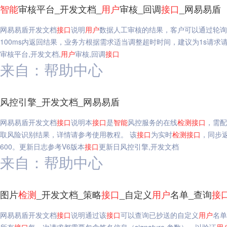
智能
审核平台_开发文档_
用户
审核_回调
接口
_网易易盾
网易易盾开发文档
接口
说明
用户
数据人工审核的结果，客户可以通过轮询
100ms内返回结果，业务方根据需求适当调整超时时间，建议为1s请求请求地址名称值HTT
审核平台,开发文档,
用户
审核,回调
接口
来自：帮助中心
风控引擎_开发文档_网易易盾
网易易盾开发文档
接口
说明本
接口
是
智能
风控服务的在线
检测
接口
，需配
取风险识别结果，详情请参考使用教程。 该
接口
为实时
检测
接口
，同步
600。更新日志参考V6版本
接口
更新日风控引擎,开发文档
来自：帮助中心
图片
检测
_开发文档_策略
接口
_自定义
用户
名单_查询
接
网易易盾开发文档
接口
说明通过该
接口
可以查询已抄送的自定义
用户
名单