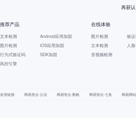
网易智企重磅发布
推荐产品
在线体验
文本检测
Android应用加固
图片检测
验证
图片检测
iOS应用加固
文本检测
人脸
行为式验证码
SDK加固
音视频检测
风控引擎
友情链接
网易智企·云信
网易智企·数帆
网易智企·七鱼
网易网