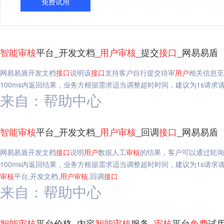
免费试用
智能
审核
平台_开发文档_
用户
审核
_提交
接口
_网易易盾
网易易盾开发文档
接口
说明该
接口
支持客户自行提交待审
用户
相关信息至
100ms内返回结果，业务方根据需求适当调整超时时间，建议为1s请求
来自：帮助中心
智能
审核
平台_开发文档_
用户
审核
_回调
接口
_网易易盾
网易易盾开发文档
接口
说明
用户
数据人工
审核
的结果，客户可以通过轮询
100ms内返回结果，业务方根据需求适当调整超时时间，建议为1s请求请求地址名称值HTT
审核
平台,开发文档,
用户
审核
,回调
接口
来自：帮助中心
智能
审核
平台价格_内容
智能
审核
服务_
审核
平台
免费
试