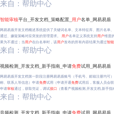
来自：帮助中心
智能
审核
平台_开发文档_策略配置_
用户
名单_网易易盾
网易易盾开发文档概述系统提供了关键词名单、文本特征库、图片名单、
通过、嫌疑策略对应突发的管理需求。
用户
名单定义系统支持
用户
维度
果为不通过；当
用户
在白名单时，该
用户
发布的所有内容结果为通过
智能
来自：帮助中心
视频检测_开发文档_新手指南_申请
免费
试用_网易易盾
网易易盾开发文档第一阶段注册网易易盾账号（手机号、邮箱注册均可）
称、联系人等信息）申请
免费
试用（申请开通
免费
试用后，客服人员会
申请
审核
通过，获取凭证，调试
接口
（查看产视频检测,开发文档,新手指
来自：帮助中心
音频检测_开发文档_新手指南_申请
免费
试用_网易易盾