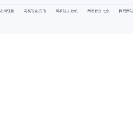
友情链接
网易智企·云信
网易智企·数帆
网易智企·七鱼
网易网