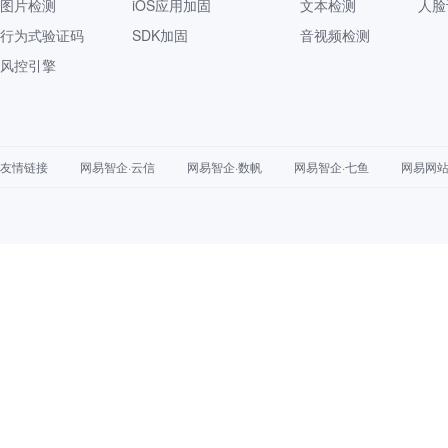
图片检测
iOS应用加固
文本检测
人脸
行为式验证码
SDK加固
音视频检测
风控引擎
友情链接
网易智企·云信
网易智企·数帆
网易智企·七鱼
网易网