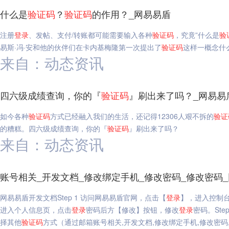
什么是
验证码
？
验证码
的作用？_网易易盾
注册
登录
、发帖、支付/转账都可能需要输入各种
验证码
，究竟”什么是
验
易斯·冯·安和他的伙伴们在卡内基梅隆第一次提出了
验证码
这样一概念什
来自：动态资讯
四六级成绩查询，你的『
验证码
』刷出来了吗？_网易易
如今各种
验证码
方式已经融入我们的生活，还记得12306人艰不拆的
验证
的糟糕。四六级成绩查询，你的『
验证码
』刷出来了吗？
来自：动态资讯
账号相关_开发文档_修改绑定手机_修改密码_修改密码
网易易盾开发文档Step 1 访问网易易盾官网，点击【
登录
】，进入控制台。
进入个人信息页，点击
登录
密码后方【修改】按钮，修改
登录
密码。Ste
择其他
验证码
方式（通过邮箱账号相关,开发文档,修改绑定手机,修改密码