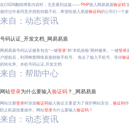
在CSDN翻阅博客内容时，无意看到这篇——“
PHP
接入网易易盾
验证码
盾经过作者同意并授权转载于此，希望给接入易盾
验证码
的公司们一个参
来自：动态资讯
号码认证_开发文档_网易易盾
网易易盾号码认证服务包含“一键
登录
”和“本机校验”两种服务。一键
登录
户授权后，利用蜂窝网络直接校验手机号。 免去了输入手机号、等待
验
的转化率。本机号码认证,开发文档
来自：帮助中心
网站
登录
为什么要输入
验证码
？_网易易盾
网站注册
登录
时添加
验证码
输入验证主要是为了保护网站安全，
验证码
作
防止机器批量操作。网站
登录
为什么要输入
验证码
？
来自：动态资讯