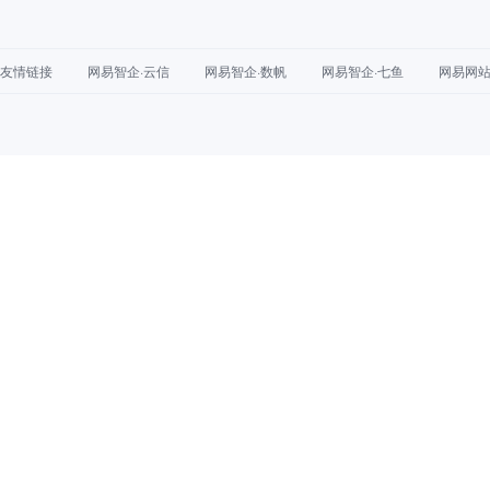
友情链接
网易智企·云信
网易智企·数帆
网易智企·七鱼
网易网