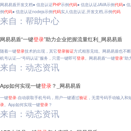
网易易盾开发文档● 信息认证
PHP
示例
代码
● 信息认证JAVA示例
代码
● 
例
代码
● 信息认证nodejs示例
代码
实人信息认证,开发文档,示例
代码
来自：帮助中心
网易易盾“一键
登录
”助力企业把握流量红利_网易易盾
随着一键
登录
技术的出现，其它
登录
验证
方式相形见绌。网易易盾也不断
机号认证—“号码认证”服务，只需一键即可
登录
。网易易盾“一键
登录
”助
来自：动态资讯
App如何实现一键
登录
？_网易易盾
一键
登录
-自动获取手机号码，用户一键通过
验证
，无需号码手动输入和
录
。App如何实现一键
登录
？
来自：动态资讯