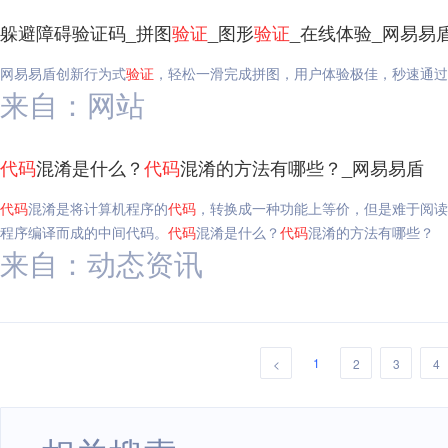
躲避障碍验证码_拼图
验证
_图形
验证
_在线体验_网易易
网易易盾创新行为式
验证
，轻松一滑完成拼图，用户体验极佳，秒速通过
来自：网站
代码
混淆是什么？
代码
混淆的方法有哪些？_网易易盾
代码
混淆是将计算机程序的
代码
，转换成一种功能上等价，但是难于阅读
程序编译而成的中间代码。
代码
混淆是什么？
代码
混淆的方法有哪些？
来自：动态资讯
1
<
2
3
4