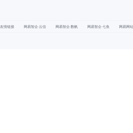
友情链接
网易智企·云信
网易智企·数帆
网易智企·七鱼
网易网