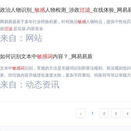
政治人物识别_
敏感
人物检测_涉政
过滤
_在线体验_网易
网易易盾基于多年行业经验积累，针对政治
敏感
人物特点，提供个性化匹
政
过滤
,反垃圾,内容安全
来自：网站
如何识别文本中
敏感
词
内容？_网易易盾
文本中
敏感
词
识别，常规的方法是关键词识别和算法规则。算法规则也叫
多。但垃圾内容升级进化速度太快，复杂字符重组、特殊符号等让审核方
来自：动态资讯
1
<
2
3
4