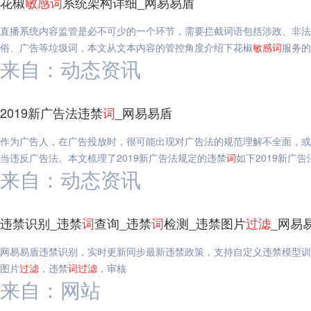
花椒
敏感
词
系统架构详细_网易易盾
直播系统内容监管是必不可少的一个环节，需要拦截词语包括涉政、非法
俗、广告等垃圾词，本文从文本内容的管控角度介绍下花椒
敏感
词
服务的
来自：动态资讯
2019新广告法违禁
词
_网易易盾
作为广告人，在广告投放时，很可能出现对广告法的规范理解不全面，或
当违反广告法。本文梳理了2019新广告法规定的违禁
词
如下2019新广告
来自：动态资讯
违禁识别_违禁
词
查询_违禁
词
检测_违禁图片
过滤
_网易
网易易盾违禁识别，实时更新同步最新违禁政策，支持自定义违禁模型训
图片
过滤
，违禁
词
过滤
，审核
来自：网站