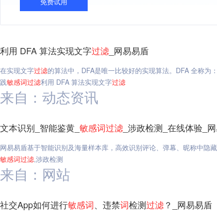
免费试用
利用 DFA 算法实现文字
过滤
_网易易盾
在实现文字
过滤
的算法中，DFA是唯一比较好的实现算法。DFA 全称为：Determ
践
敏感
词
过滤
利用 DFA 算法实现文字
过滤
来自：动态资讯
文本识别_智能鉴黄_
敏感
词
过滤
_涉政检测_在线体验_
网易易盾基于智能识别及海量样本库，高效识别评论、弹幕、昵称中隐藏
敏感
词
过滤
,涉政检测
来自：网站
社交App如何进行
敏感
词
、违禁
词
检测
过滤
？_网易易盾