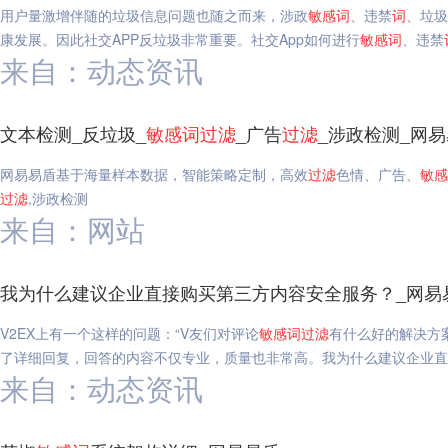
用户量激增伴随的垃圾信息问题也随之而来，涉政
敏感
词
、违禁
词
、垃圾
康发展。因此社交APP反垃圾非常重要。社交App如何进行
敏感
词
、违禁
来自：动态资讯
文本检测_反垃圾_
敏感
词
过滤
_广告
过滤
_涉政检测_网
网易易盾基于海量样本数据，智能策略定制，高效
过滤
色情、广告、
敏感
过滤
,涉政检测
来自：网站
我为什么建议企业直接购买第三方内容安全服务？_网易
V2EX上有一个这样的问题：“V友们对评论
敏感
词
过滤
有什么好的解决方案
了详细回复，回答的内容不仅专业，质量也非常高。我为什么建议企业直
来自：动态资讯