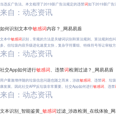
当违反广告法。本文梳理了2019新广告法规定的违禁
词
如下2019新广告
来自：动态资讯
如何识别文本中
敏感
词
内容？_网易易盾
文本中
敏感
词
识别，常规的方法是关键词识别和算法规则。算法规则也叫
多。但垃圾内容升级进化速度太快，复杂字符重组、特殊符号等让审核方
来自：动态资讯
社交App如何进行
敏感
词
、违禁
词
检测过滤？_网易易盾
用户量激增伴随的垃圾信息问题也随之而来，涉政
敏感
词
、违禁
词
、垃圾
康发展。因此社交APP反垃圾非常重要。社交App如何进行
敏感
词
、违禁
来自：动态资讯
文本识别_智能鉴黄_
敏感
词
过滤_涉政检测_在线体验_