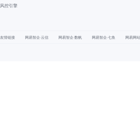
风控引擎
友情链接
网易智企·云信
网易智企·数帆
网易智企·七鱼
网易网