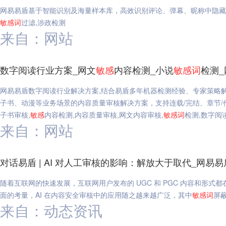
网易易盾基于智能识别及海量样本库，高效识别评论、弹幕、昵称中隐藏
敏感
词
过滤,涉政检测
来自：网站
数字阅读行业方案_网文
敏感
内容检测_小说
敏感
词
检测
网易易盾数字阅读行业解决方案,结合易盾多年机器检测经验、专家策略
子书、动漫等业务场景的内容质量审核解决方案，支持连载/完结、章节/
子书审核,
敏感
内容检测,内容质量审核,网文内容审核,
敏感
词
检测,数字阅
来自：网站
对话易盾 | AI 对人工审核的影响：解放大于取代_网易易
随着互联网的快速发展，互联网用户发布的 UGC 和 PGC 内容和形
面的考量，AI 在内容安全审核中的应用随之越来越广泛，其中
敏感
词
屏蔽
来自：动态资讯