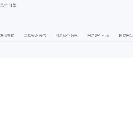
风控引擎
友情链接
网易智企·云信
网易智企·数帆
网易智企·七鱼
网易网