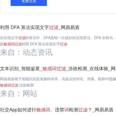
免费试用
利用 DFA 算法实现文字
过滤
_网易易盾
在实现文字
过滤
的算法中，DFA是唯一比较好的实现算法。DFA 全称为：Determ
践
敏感
词
过滤
利用 DFA 算法实现文字
过滤
来自：动态资讯
文本识别_智能鉴黄_
敏感
词
过滤
_涉政检测_在线体验_
网易易盾基于智能识别及海量样本库，高效识别评论、弹幕、昵称中隐藏
敏感
词
过滤
,涉政检测
来自：网站
社交App如何进行
敏感
词
、违禁
词
检测
过滤
？_网易易盾