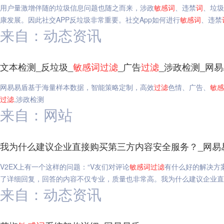
用户量激增伴随的垃圾信息问题也随之而来，涉政
敏感
词
、违禁
词
、垃圾
康发展。因此社交APP反垃圾非常重要。社交App如何进行
敏感
词
、违禁
来自：动态资讯
文本检测_反垃圾_
敏感
词
过滤
_广告
过滤
_涉政检测_网
网易易盾基于海量样本数据，智能策略定制，高效
过滤
色情、广告、
敏感
过滤
,涉政检测
来自：网站
我为什么建议企业直接购买第三方内容安全服务？_网易
V2EX上有一个这样的问题：“V友们对评论
敏感
词
过滤
有什么好的解决方案
了详细回复，回答的内容不仅专业，质量也非常高。我为什么建议企业直
来自：动态资讯