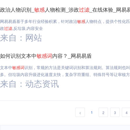
政治人物识别_
敏感
人物检测_涉政
过滤
_在线体验_网易
网易易盾基于多年行业经验积累，针对政治
敏感
人物特点，提供个性化匹
政
过滤
,反垃圾,内容安全
来自：网站
如何识别文本中
敏感
词
内容？_网易易盾
文本中
敏感
词
识别，常规的方法是关键词识别和算法规则。算法规则也叫
多。但垃圾内容升级进化速度太快，复杂字符重组、特殊符号等让审核方
来自：动态资讯
1
<
2
3
4