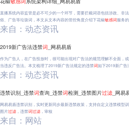
花椒
敏感
词
系统架构详细_网易易盾
直播系统内容监管是必不可少的一个环节，需要拦截词语包括涉政、非法
俗、广告等垃圾词，本文从文本内容的管控角度介绍下花椒
敏感
词
服务的
来自：动态资讯
2019新广告法违禁
词
_网易易盾
作为广告人，在广告投放时，很可能出现对广告法的规范理解不全面，或
当违反广告法。本文梳理了2019新广告法规定的违禁
词
如下2019新广告
来自：动态资讯
违禁识别_违禁
词
查询_违禁
词
检测_违禁图片
过滤
_网易
网易易盾违禁识别，实时更新同步最新违禁政策，支持自定义违禁模型训
图片
过滤
，违禁
词
过滤
，审核
来自：网站