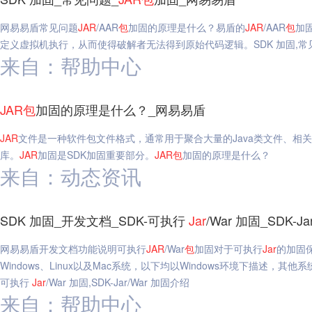
网易易盾常见问题
JAR
/AAR
包
加固的原理是什么？易盾的
JAR
/AAR
包
加
定义虚拟机执行，从而使得破解者无法得到原始代码逻辑。SDK 加固,常
来自：帮助中心
JAR
包
加固的原理是什么？_网易易盾
JAR
文件是一种软件包文件格式，通常用于聚合大量的Java类文件、相关
库。
JAR
加固是SDK加固重要部分。
JAR
包
加固的原理是什么？
来自：动态资讯
SDK 加固_开发文档_SDK-可执行
Jar
/War 加固_SDK-
网易易盾开发文档功能说明可执行
JAR
/War
包
加固对于可执行
Jar
的加固
Windows、Linux以及Mac系统，以下均以Windows环境下描述，其
可执行
Jar
/War 加固,SDK-Jar/War 加固介绍
来自：帮助中心