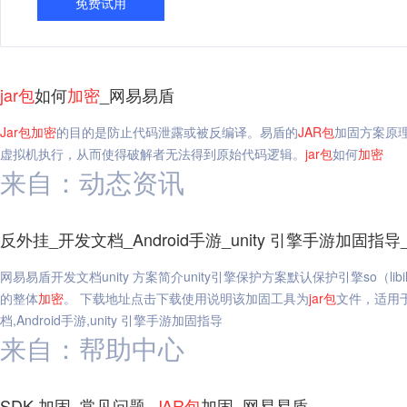
免费试用
jar
包
如何
加密
_网易易盾
Jar
包
加密
的目的是防止代码泄露或被反编译。易盾的
JAR
包
加固方案原
虚拟机执行，从而使得破解者无法得到原始代码逻辑。
jar
包
如何
加密
来自：动态资讯
反外挂_开发文档_Android手游_unity 引擎手游加固指
网易易盾开发文档unity 方案简介unity引擎保护方案默认保护引擎so（libil2cpp.s
的整体
加密
。 下载地址点击下载使用说明该加固工具为
jar
包
文件，适用于
档,Android手游,unity 引擎手游加固指导
来自：帮助中心
SDK 加固_常见问题_
JAR
包
加固_网易易盾