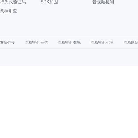
行为式验证码
SDK加固
音视频检测
风控引擎
友情链接
网易智企·云信
网易智企·数帆
网易智企·七鱼
网易网