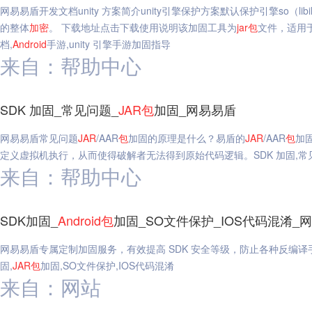
网易易盾开发文档unity 方案简介unity引擎保护方案默认保护引擎so（libil2cpp.s
的整体
加密
。 下载地址点击下载使用说明该加固工具为
jar
包
文件，适用于
档,
Android
手游,unity 引擎手游加固指导
来自：帮助中心
SDK 加固_常见问题_
JAR
包
加固_网易易盾
网易易盾常见问题
JAR
/AAR
包
加固的原理是什么？易盾的
JAR
/AAR
包
加
定义虚拟机执行，从而使得破解者无法得到原始代码逻辑。SDK 加固,常
来自：帮助中心
SDK加固_
Android
包
加固_SO文件保护_IOS代码混淆_
网易易盾专属定制加固服务，有效提高 SDK 安全等级，防止各种反编译
固,
JAR
包
加固,SO文件保护,IOS代码混淆
来自：网站