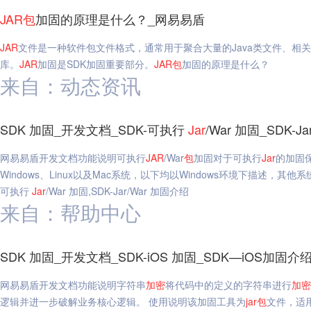
JAR
包
加固的原理是什么？_网易易盾
JAR
文件是一种软件包文件格式，通常用于聚合大量的Java类文件、相关
库。
JAR
加固是SDK加固重要部分。
JAR
包
加固的原理是什么？
来自：动态资讯
SDK 加固_开发文档_SDK-可执行
Jar
/War 加固_SDK-
网易易盾开发文档功能说明可执行
JAR
/War
包
加固对于可执行
Jar
的加固
Windows、Linux以及Mac系统，以下均以Windows环境下描述，其
可执行
Jar
/War 加固,SDK-Jar/War 加固介绍
来自：帮助中心
SDK 加固_开发文档_SDK-iOS 加固_SDK—iOS加固
网易易盾开发文档功能说明字符串
加密
将代码中的定义的字符串进行
加密
逻辑并进一步破解业务核心逻辑。 使用说明该加固工具为
jar
包
文件，适用于