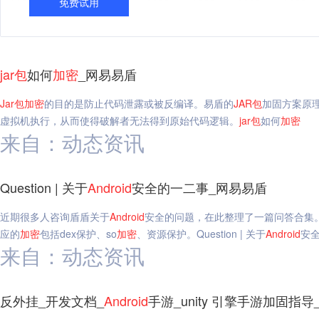
免费试用
jar
包
如何
加密
_网易易盾
Jar
包
加密
的目的是防止代码泄露或被反编译。易盾的
JAR
包
加固方案原
虚拟机执行，从而使得破解者无法得到原始代码逻辑。
jar
包
如何
加密
来自：动态资讯
Question | 关于
Android
安全的一二事_网易易盾
近期很多人咨询盾盾关于
Android
安全的问题，在此整理了一篇问答合集
应的
加密
包括dex保护、so
加密
、资源保护。Question | 关于
Android
安
来自：动态资讯
反外挂_开发文档_
Android
手游_unity 引擎手游加固指