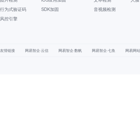
行为式验证码
SDK加固
音视频检测
风控引擎
友情链接
网易智企·云信
网易智企·数帆
网易智企·七鱼
网易网