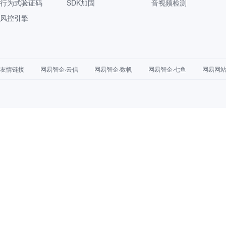
行为式验证码
SDK加固
音视频检测
风控引擎
友情链接
网易智企·云信
网易智企·数帆
网易智企·七鱼
网易网