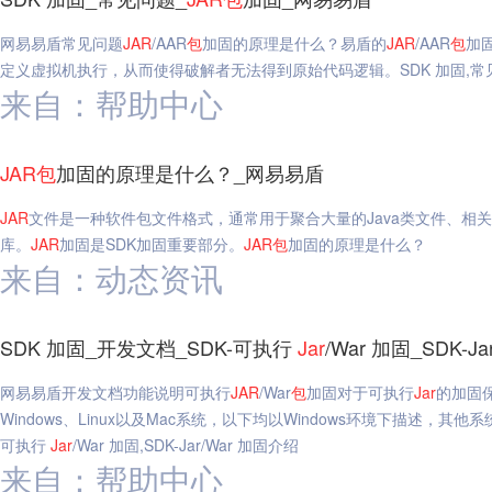
网易易盾常见问题
JAR
/AAR
包
加固的原理是什么？易盾的
JAR
/AAR
包
加
定义虚拟机执行，从而使得破解者无法得到原始代码逻辑。SDK 加固,常
来自：帮助中心
JAR
包
加固的原理是什么？_网易易盾
JAR
文件是一种软件包文件格式，通常用于聚合大量的Java类文件、相关
库。
JAR
加固是SDK加固重要部分。
JAR
包
加固的原理是什么？
来自：动态资讯
SDK 加固_开发文档_SDK-可执行
Jar
/War 加固_SDK-
网易易盾开发文档功能说明可执行
JAR
/War
包
加固对于可执行
Jar
的加固
Windows、Linux以及Mac系统，以下均以Windows环境下描述，其
可执行
Jar
/War 加固,SDK-Jar/War 加固介绍
来自：帮助中心