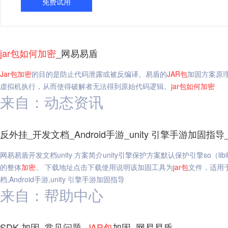
免费试用
jar
包
如何
加密
_网易易盾
Jar
包
加密
的目的是防止代码泄露或被反编译。易盾的
JAR
包
加固方案原
虚拟机执行，从而使得破解者无法得到原始代码逻辑。
jar
包
如何
加密
来自：动态资讯
反外挂_开发文档_Android手游_unity 引擎手游加固指
网易易盾开发文档unity 方案简介unity引擎保护方案默认保护引擎so（libil2cpp.s
的整体
加密
。 下载地址点击下载使用说明该加固工具为
jar
包
文件，适用于
档,Android手游,unity 引擎手游加固指导
来自：帮助中心
SDK 加固_常见问题_
JAR
包
加固_网易易盾