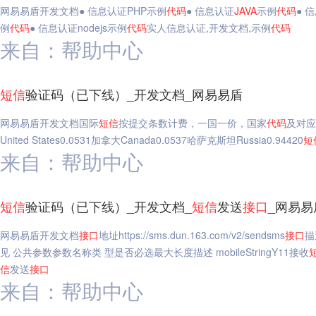
网易易盾开发文档● 信息认证PHP示例
代码
● 信息认证
JAVA
示例
代码
● 
例
代码
● 信息认证nodejs示例
代码
实人信息认证,开发文档,示例
代码
来自：帮助中心
短信
验证码（已下线）_开发文档_网易易盾
网易易盾开发文档国际
短信
按提交条数计费，一国一价，国家
代码
及对应
United States0.0531加拿大Canada0.0537哈萨克斯坦Russia0.94420
短
来自：帮助中心
短信
验证码（已下线）_开发文档_
短信
发送
接口
_网易易
网易易盾开发文档
接口
地址https://sms.dun.163.com/v2/sendsms
接口
描
见 公共参数参数名称类 型是否必选最大长度描述 mobileStringY11接收
信
发送
接口
来自：帮助中心