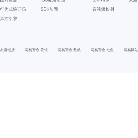
行为式验证码
SDK加固
音视频检测
风控引擎
友情链接
网易智企·云信
网易智企·数帆
网易智企·七鱼
网易网