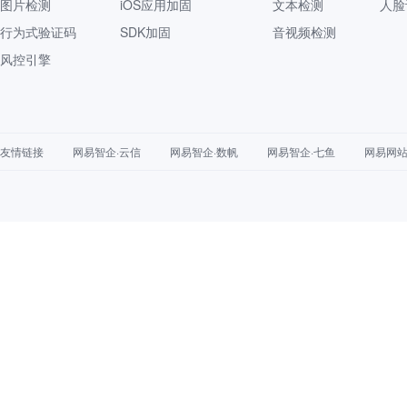
图片检测
iOS应用加固
文本检测
人脸
行为式验证码
SDK加固
音视频检测
风控引擎
友情链接
网易智企·云信
网易智企·数帆
网易智企·七鱼
网易网