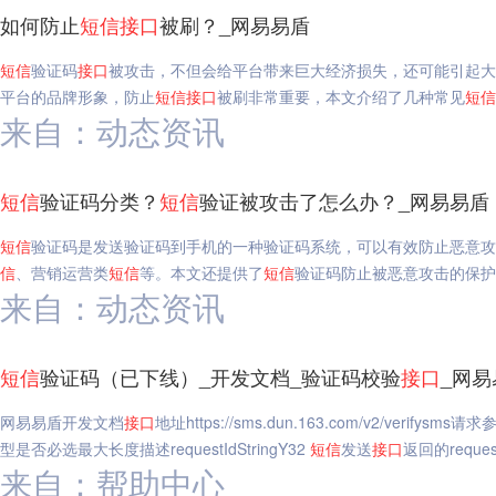
如何防止
短信
接口
被刷？_网易易盾
短信
验证码
接口
被攻击，不但会给平台带来巨大经济损失，还可能引起大
平台的品牌形象，防止
短信
接口
被刷非常重要，本文介绍了几种常见
短信
来自：动态资讯
短信
验证码分类？
短信
验证被攻击了怎么办？_网易易盾
短信
验证码是发送验证码到手机的一种验证码系统，可以有效防止恶意攻
信
、营销运营类
短信
等。本文还提供了
短信
验证码防止被恶意攻击的保护
来自：动态资讯
短信
验证码（已下线）_开发文档_验证码校验
接口
_网易
网易易盾开发文档
接口
地址https://sms.dun.163.com/v2/v
型是否必选最大长度描述requestIdStringY32
短信
发送
接口
返回的reques
来自：帮助中心