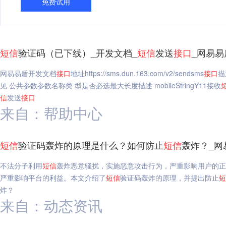
免费试用
短信
验证码（已下线）_开发文档_
短信
发送
接口
_网易易
网易易盾开发文档
接口
地址https://sms.dun.163.com/v2/sendsms
接口
描
见 公共参数参数名称类 型是否必选最大长度描述 mobileStringY11接收
信
发送
接口
来自：帮助中心
短信
验证码轰炸的原理是什么？如何防止
短信
轰炸？_网
不法分子利用
短信
轰炸恶意骚扰，实施恶意攻击行为，严重影响用户的正
严重影响平台的利益。本文介绍了
短信
验证码轰炸的原理，并提出防止
短
炸？
来自：动态资讯