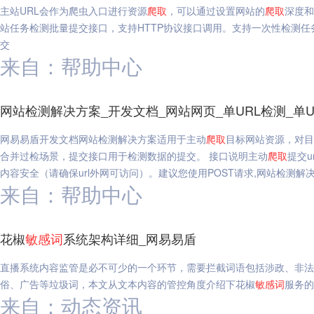
主站URL会作为爬虫入口进行资源
爬
取
，可以通过设置网站的
爬
取
深度和
站任务检测批量提交接口，支持HTTP协议接口调用。支持一次性检测任务
交
来自：帮助中心
网站检测解决方案_开发文档_网站网页_单URL检测_单
网易易盾开发文档网站检测解决方案适用于主动
爬
取
目标网站资源，对目
合并过检场景，提交接口用于检测数据的提交。 接口说明主动
爬
取
提交
内容安全（请确保url外网可访问）。建议您使用POST请求,网站检测解决
来自：帮助中心
花椒
敏感
词
系统架构详细_网易易盾
直播系统内容监管是必不可少的一个环节，需要拦截词语包括涉政、非法
俗、广告等垃圾词，本文从文本内容的管控角度介绍下花椒
敏感
词
服务的
来自：动态资讯