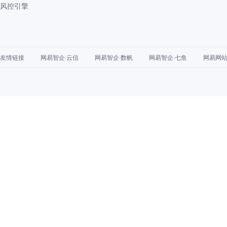
风控引擎
友情链接
网易智企·云信
网易智企·数帆
网易智企·七鱼
网易网