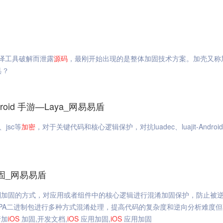
译工具破解而泄露
源码
，最刚开始出现的是整体加固技术方案。加壳又称
具？
droid 手游—Laya_网易易盾
s、jsc等
加密
，对于关键代码和核心逻辑保护，对抗luadec、luajit-Android
固_网易易盾
制加固的方式，对应用或者组件中的核心逻辑进行混淆加固保护，防止被
IPA二进制包进行多种方式混淆处理，提高代码的复杂度和逆向分析难度
行加
iOS
加固,开发文档,
iOS
应用加固,
iOS
应用加固