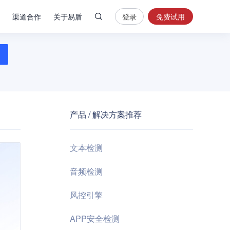
渠道合作
关于易盾
登录
免费试用
热
门
搜
索
内
容
产品 / 解决方案推荐
安
全
验
文本检测
证
码
音频检测
业
风控引擎
务
风
APP安全检测
控