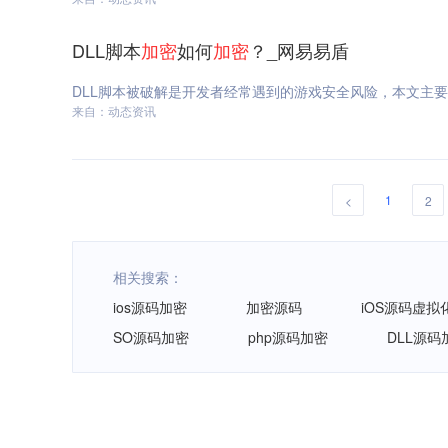
DLL脚本
加密
如何
加密
？_网易易盾
DLL脚本被破解是开发者经常遇到的游戏安全风险，本文主要分享了
来自：动态资讯
1
<
2
相关搜索：
ios源码加密
加密源码
iOS源码虚拟
SO源码加密
php源码加密
DLL源码