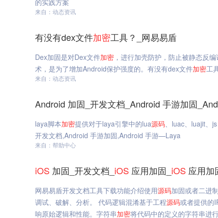
的实践方案
来自：动态资讯
有没有dex文件
加密
工具？_网易易盾
Dex加固是对Dex文件
加密
，进行加壳防护，防止被静态反编
术，是为了增加Android保护强度的。有没有dex文件
加密
工
来自：动态资讯
Android 加固_开发文档_Android 手游加固_An
laya脚本
加密
提供对于laya引擎中的lua
源码
、luac、luajit、j
开发文档,Android 手游加固,Android 手游—Laya
来自：帮助中心
iOS
加固_开发文档_
iOS
应用加固_
iOS
应用加
网易易盾开发文档工具下载功能介绍使用
源码
加固或者二进
调试、破解、分析。 代码逻辑混淆基于工程
源码
或者提供的
响原始逻辑和性能。字符串
加密
将代码中的定义的字符串进