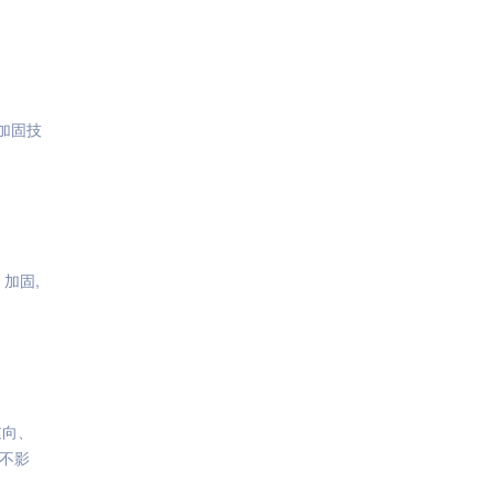
加固技
 加固,
逆向、
但不影