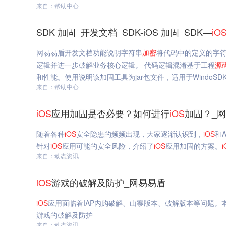
来自：帮助中心
SDK 加固_开发文档_SDK-iOS 加固_SDK—
iO
网易易盾开发文档功能说明字符串
加密
将代码中的定义的字
逻辑并进一步破解业务核心逻辑。 代码逻辑混淆基于工程
源
和性能。使用说明该加固工具为jar包文件，适用于WindoSDK 加
来自：帮助中心
iOS
应用加固是否必要？如何进行
iOS
加固？_
随着各种
iOS
安全隐患的频频出现，大家逐渐认识到，
iOS
和
针对
iOS
应用可能的安全风险，介绍了
iOS
应用加固的方案。
i
来自：动态资讯
iOS
游戏的破解及防护_网易易盾
iOS
应用面临着IAP内购破解、山寨版本、破解版本等问题。
游戏的破解及防护
来自：动态资讯