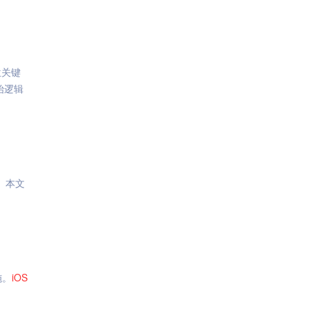
位关键
始逻辑
。本文
施。
iOS