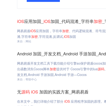
iOS
应用加固_
iOS
加固_代码混淆_字符串
加密
网易易盾
iOS
应用加固，字符串
加密
、代码逻辑混淆、符号混
淆,字符串
加密
,字符混淆,反调试,
iOS
加固
来自：网站
Android 加固_开发文档_Android 手游加固_An
网易易盾开发文档工具下载功能介绍引擎so保护易盾cocos加固方案默认保
出函数消失Cocos脚本
加密
提供对于 Cocos引擎中的lua
源码
发文档,Android 手游加固,Android 手游—Cocos
来自：帮助中心
无
源码
iOS
加固的实践方案_网易易盾
在本文中，我们详细介绍了部分
iOS
应用程序加固的原理。