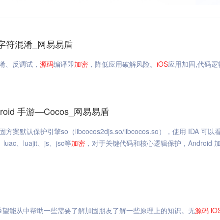
_字符混淆_网易易盾
淆、反调试，
源码
编译即
加密
，降低应用破解风险。
iOS
应用加固,代码逻
droid 手游—Cocos_网易易盾
护引擎so（libcocos2djs.so/libcocos.so），使用 IDA 可
、luac、luajit、js、jsc等
加密
，对于关键代码和核心逻辑保护，Android 加
希望能从中帮助一些需要了解加固朋友了解一些原理上的知识。无
源码
iO