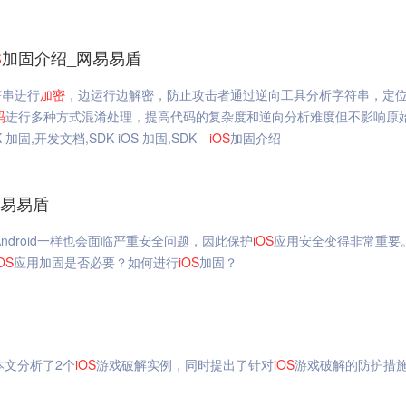
S
加固介绍_网易易盾
符串进行
加密
，边运行边解密，防止攻击者通过逆向工具分析字符串，定
码
进行多种方式混淆处理，提高代码的复杂度和逆向分析难度但不影响原
固,开发文档,SDK-iOS 加固,SDK—
iOS
加固介绍
网易易盾
Android一样也会面临严重安全问题，因此保护
iOS
应用安全变得非常重要
OS
应用加固是否必要？如何进行
iOS
加固？
本文分析了2个
iOS
游戏破解实例，同时提出了针对
iOS
游戏破解的防护措