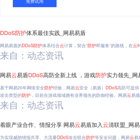
免费试用
DDoS
防护
体系最佳实践_网易易盾
网易易盾的
DDoS
防护
体系结合
云
计算，契合”
防护
即服务”的路线，在
云
来自：动态资讯
网易
云
易盾
DDoS
高防全新上线 ，游戏
防护
实力领先_网
基于网易20年网络安全
防护
经验，网易
云
安全（易盾）
DDoS
高防可提供
攻击类型的
防护
，目前在游戏领域拥有业界领先的防御经验。网易
云
易盾
来自：动态资讯
着眼产业合作、情报分享 网易
云
易盾加入
云
清联盟_网
为实现威胁情报共享、大流量
DDoS
攻击联合
防护
等安全问题，网易
云
易