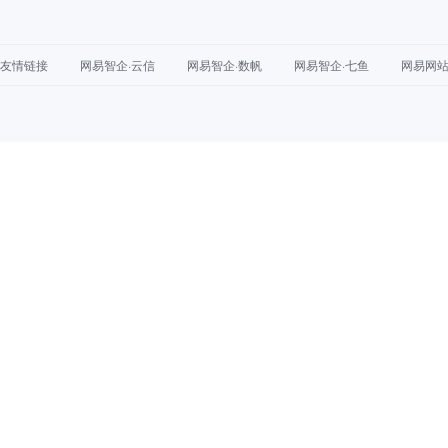
友情链接
网易智企·云信
网易智企·数帆
网易智企·七鱼
网易网