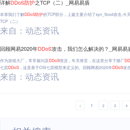
详解
DDoS
防护
之TCP（二）_网易易盾
本章我们了解
DDoS
防护
的TCP部分，上篇主要介绍了syn_flood攻
TCP（二）
来自：动态资讯
回顾网易2020年
DDoS
攻击，我们怎么解决的？_网易易
作为游戏大厂，常常被问及
DDoS
情况，年关将至，在这里分享下猪厂
DD
七层
DDoS
，这是基于OSI七层模型来定义的。回顾网易2020年
DDoS
攻
来自：动态资讯
1
<
2
3
4