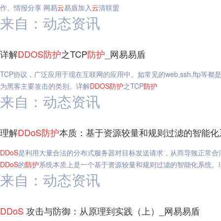
作、情报分享 网易
云
易盾加入
云
清联盟
来自：动态资讯
详解
DDOS
防护
之TCP
防护
_网易易盾
TCP协议，广泛应用于现在互联网的应用中。如常见的web,ssh,ftp等
为黑客主要攻击的类别。详解
DDOS
防护
之TCP
防护
来自：动态资讯
理解
DDoS
防护
本质：基于资源较量和规则过滤的智能化
DDoS
是利用大量合法的分布式服务器对目标发送请求，从而导致正常合
DDoS
的
防护
系统本质上是一个基于资源较量和规则过滤的智能化系统。
来自：动态资讯
DDoS
攻击与防御：从原理到实践（上）_网易易盾