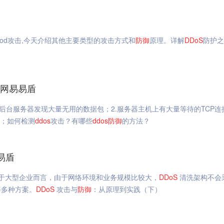
lood攻击,今天介绍其他主要类型的攻击方式和
防御
原理。详解
DDoS
防护之
_网易易盾
站后台服务器发现大量无用的数据包；2.服务器主机上有大量等待的TCP连接
的；如何检测
ddos
攻击？有哪些
ddos
防御
的方法？
易盾
于大型企业而言，由于网络环境和业务规模比较大，
DDoS
清洗架构不会
等多种方案。
DDoS
攻击与
防御
：从原理到实践（下）