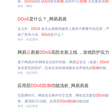
家。
DDoS
高防,
DDoS
攻击
防御
,高防IP,CC
防御
,大流量攻击
防
来自：网站
DDoS
是什么？_网易易盾
近几年，
DDoS
攻击从规模和频率上都有不断攀升的态势，严
做了简单介绍。
DDoS
是什么？
来自：动态资讯
网易
云
易盾
DDoS
高防全新上线 ，游戏防护实力
基于网易20年网络安全防护经验，网易
云
安全（易盾）
DDoS
攻击类型的防护，目前在游戏领域拥有业界领先的
防御
经验
来自：动态资讯
应用层
DDoS
防御
功能浅析_网易易盾
互联网时代，网络攻击事件司空见惯，网络层流量型
DDoS
量
势、通用防CC功能。应用层
DDoS
防御
功能浅析
来自：动态资讯