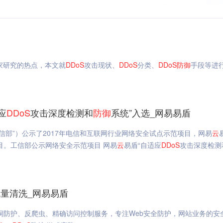
家研究的热点，本文就
DDoS
攻击现状、
DDoS
分类、
DDoS
防御
手段等进
应
DDoS
攻击深度检测和
防御
系统”入选_网易易盾
信部”）公示了2017年电信和互联网行业网络安全试点示范项目，网易
云
目。工信部公示网络安全示范项目 网易
云
易盾“自适应
DDoS
攻击深度检测
流量清洗_网易易盾
y漏洞防护、反爬虫、精确访问控制服务，专注Web安全防护，网站业务的安