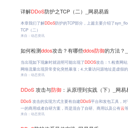
详解
DDoS
防护之TCP（二）_网易易盾
本章我们了解
DDoS
防护的TCP部分，上篇主要介绍了syn_f
TCP（二）
来自：动态资讯
如何检测
ddos
攻击？有哪些
ddos
防御
的方法？
当出现如下现象时就说明可能出现了
DDOS
攻击：1.检查网
网络流量出现异常变化突然暴涨；4.大量访问源地址是虚假
来自：动态资讯
DDoS
攻击与
防御
：从原理到实践（下）_网易
DDoS
攻击的实现方式主要有自建
DDoS
平台和发包工具，对
一的商用或者自研方案，而是混合了自研、商用以及公有
云
来自：动态资讯