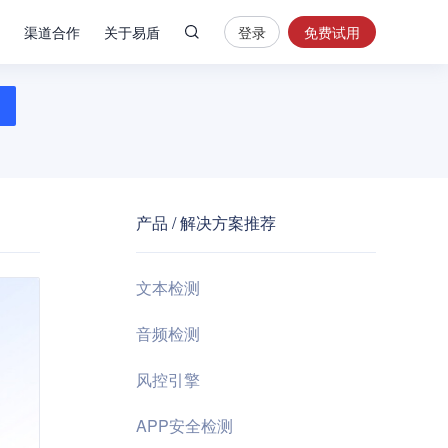
渠道合作
关于易盾
登录
免费试用
热
门
搜
索
内
容
产品 / 解决方案推荐
安
全
验
文本检测
证
码
音频检测
业
风控引擎
务
风
APP安全检测
控