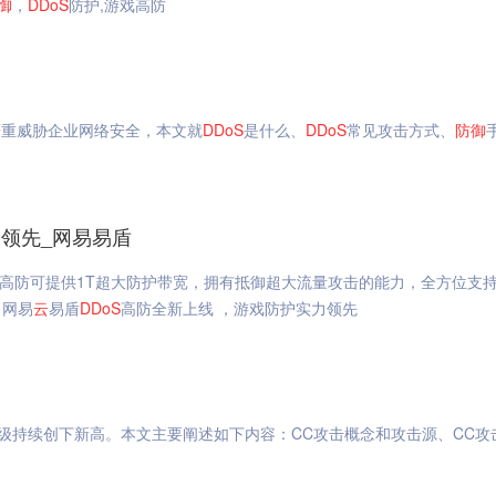
御
，
DDoS
防护,游戏高防
重威胁企业网络安全，本文就
DDoS
是什么、
DDoS
常见攻击方式、
防御
领先_网易易盾
高防可提供1T超大防护带宽，拥有抵御超大流量攻击的能力，全方位支
。网易
云
易盾
DDoS
高防全新上线 ，游戏防护实力领先
级持续创下新高。本文主要阐述如下内容：CC攻击概念和攻击源、CC攻