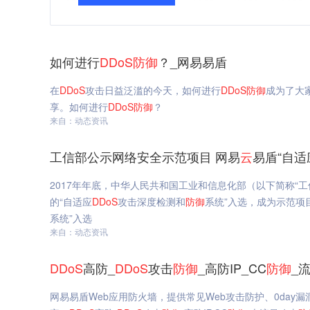
如何进行
DDoS
防御
？_网易易盾
在
DDoS
攻击日益泛滥的今天，如何进行
DDoS
防御
成为了大
享。如何进行
DDoS
防御
？
来自：动态资讯
工信部公示网络安全示范项目 网易
云
易盾“自适
2017年年底，中华人民共和国工业和信息化部（以下简称“工
的“自适应
DDoS
攻击深度检测和
防御
系统”入选，成为示范项
系统”入选
来自：动态资讯
DDoS
高防_
DDoS
攻击
防御
_高防IP_CC
防御
_
网易易盾Web应用防火墙，提供常见Web攻击防护、0da