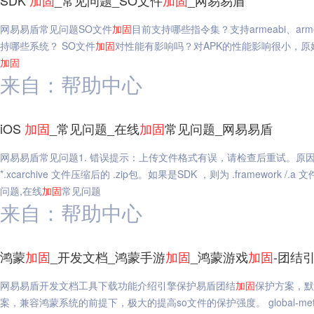
SDK
加固
_常见问题_SO文件
加固
_网易易盾
网易易盾常见问题SO文件
加固
目前支持哪些指令集？支持armeabi、armeab
持哪些系统？ SO文件
加固
对性能有影响吗？对APK的性能影响很小，原始
加固
来自：帮助中心
iOS
加固
_常见问题_在线
加固
常见问题_网易易盾
网易易盾常见问题1. 错误提示：上传文件格式有误，请检查后重试。原因：如果
*.xcarchive 文件压缩后的 .zip包。如果是SDK ，则为 .framework /
问题,在线
加固
常见问题
来自：帮助中心
鸿蒙
加固
_开发文档_鸿蒙手游
加固
_鸿蒙游戏
加固
-团结
网易易盾开发文档工具下载功能介绍引擎保护易盾团结
加固
保护方案，默认
案，兼容鸿蒙系统的前提下，极大的提高so文件的保护强度。 global-met