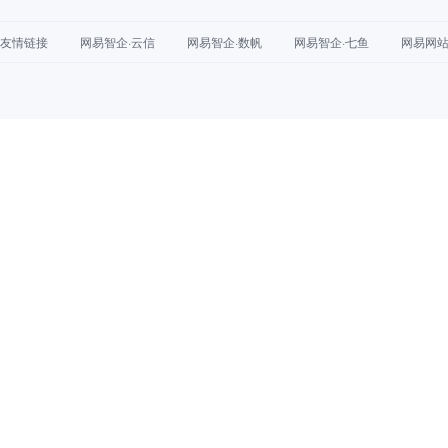
友情链接
网易智企·云信
网易智企·数帆
网易智企·七鱼
网易网