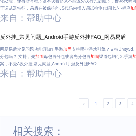
化处理，使得所有程序基本块看起来不能区分执行先后顺序，使JS代码可
于调试器特征，易盾在被保护的JS代码内插入调试检测代码H5/小程序
加
来自：帮助中心
反外挂_常见问题_Android手游反外挂FAQ_网易易盾
网易易盾常见问题功能须知1.手游
加固
支持哪些游戏引擎？支持Unity3d、c
分包吗？ 支持，先
加固
母包再分包或者先分包再
加固
渠道包均可3.手游
案，不受A反外挂,常见问题,Android手游反外挂FAQ
来自：帮助中心
1
<
2
3
4
相关搜索：