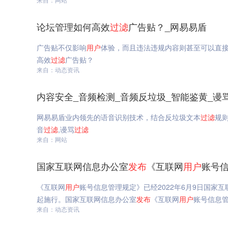
论坛管理如何高效
过滤
广告贴？_网易易盾
广告贴不仅影响
用户
体验，而且违法违规内容则甚至可以直
高效
过滤
广告贴？
来自：动态资讯
内容安全_音频检测_音频反垃圾_智能鉴黄_谩
网易易盾业内领先的语音识别技术，结合反垃圾文本
过滤
规
音
过滤
,谩骂
过滤
来自：网站
国家互联网信息办公室
发布
《互联网
用户
账号
《互联网
用户
账号信息管理规定》已经2022年6月9日国家互
起施行。国家互联网信息办公室
发布
《互联网
用户
账号信息
来自：动态资讯