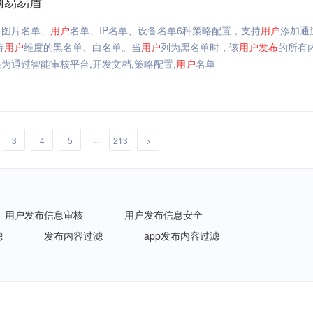
网易易盾
、图片名单、
用户
名单、IP名单、设备名单6种策略配置，支持
用户
添加通
持
用户
维度的黑名单、白名单。当
用户
列为黑名单时，该
用户
发布
的所有
为通过智能审核平台,开发文档,策略配置,
用户
名单
...
3
4
5
213
>
用户发布信息审核
用户发布信息安全
滤
发布内容过滤
app发布内容过滤