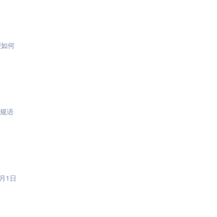
理如何
违规语
月1日