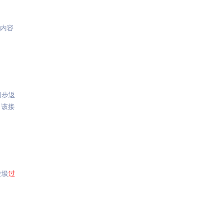
,内容
同步返
，该接
垃圾
过