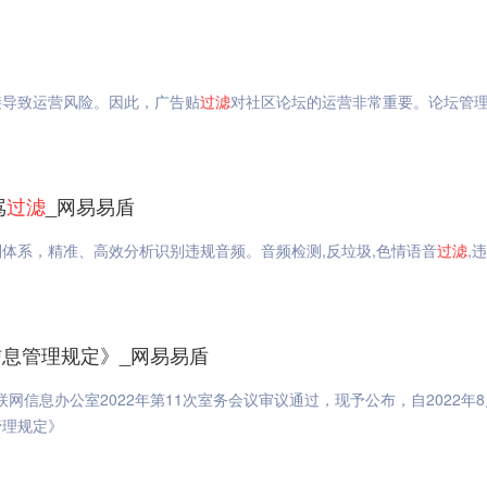
接导致运营风险。因此，广告贴
过滤
对社区论坛的运营非常重要。论坛管
骂
过滤
_网易易盾
则体系，精准、高效分析识别违规音频。音频检测,反垃圾,色情语音
过滤
,
信息管理规定》_网易易盾
联网信息办公室2022年第11次室务会议审议通过，现予公布，自2022年8
管理规定》