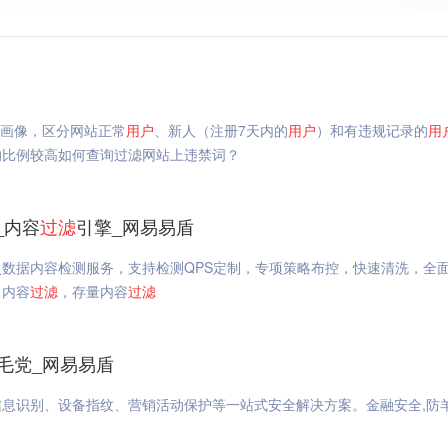
画像，区分网站正常
用户
、新人（注册7天内的
用户
）和有违规记录的
用
的比例较高如何查询过滤网站上违禁词？
_内容
过滤
引擎_网易易盾
史数据内容检测服务，支持检测QPS定制，专项策略布控，快速清洗，全
，内容
过滤
，存量内容
过滤
毛党_网易易盾
息识别、设备指纹、营销活动保护等一站式安全解决方案。金融安全,防