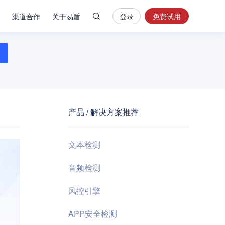
渠道合作
关于易盾
登录
免费试用
热
门
搜
索
内
容
产品 / 解决方案推荐
安
全
验
文本检测
证
码
音频检测
业
风控引擎
务
风
APP安全检测
控