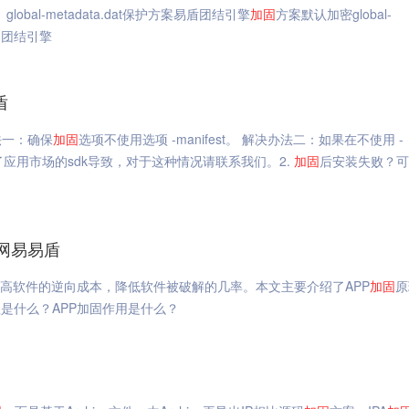
al-metadata.dat保护方案易盾团结引擎
加固
方案默认加密global-
-团结引擎
盾
法一：确保
加固
选项不使用选项 -manifest。 解决办法二：如果在不使用 -
了应用市场的sdk导致，对于这种情况请联系我们。2.
加固
后安装失败？可
网易易盾
高软件的逆向成本，降低软件被破解的几率。本文主要介绍了APP
加固
原
是什么？APP加固作用是什么？