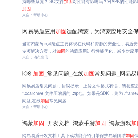
持哪些系统？ SO文件
加固
对性能有影响吗？对APK的性能影
加固
来自：帮助中心
网易易盾应用
加固
适配鸿蒙，为鸿蒙应用安全保
当前鸿蒙App风险点主要体现在代码和资源的安全性，易盾安
专项解决方案，对
加固
的鸿蒙应用进行性能优化，减少对应
来自：动态资讯
iOS
加固
_常见问题_在线
加固
常见问题_网易易
网易易盾常见问题1. 错误提示：上传文件格式有误，请检查后重试
*.xcarchive 文件压缩后的 .zip包。如果是SDK ，则为 .fra
问题,在线
加固
常见问题
来自：帮助中心
鸿蒙
加固
_开发文档_鸿蒙手游
加固
_鸿蒙游戏
加
网易易盾开发文档工具下载功能介绍引擎保护易盾团结
加固
保