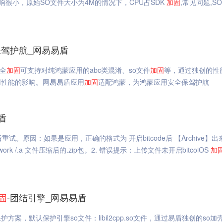
响很小，原始SO文件大小为4M的情况下，CPU占SDK
加固
,常见问题,S
驾护航_网易易盾
全
加固
可支持对纯鸿蒙应用的abc类混淆、so文件
加固
等，通过独创的性
用性能的影响。网易易盾应用
加固
适配鸿蒙，为鸿蒙应用安全保驾护航
盾
。原因：如果是应用，正确的格式为 开启bitcode后 【Archive】出
mework /.a 文件压缩后的.zip包。2. 错误提示：上传文件未开启bitcoiOS
加
固
-团结引擎_网易易盾
护方案，默认保护引擎so文件：libil2cpp.so文件，通过易盾独创的so加