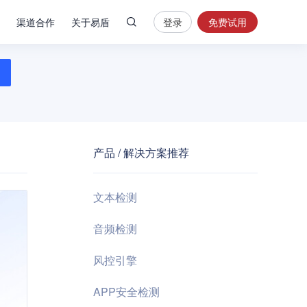
渠道合作
关于易盾
登录
免费试用
热
门
搜
索
内
容
产品 / 解决方案推荐
安
全
验
文本检测
证
码
音频检测
业
风控引擎
务
风
APP安全检测
控