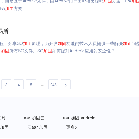
固
，而是基于Archive文件，由Archive再导出IP相比源码
加固
方案，IPA
加
PA
加固
方案
易盾
程，分享SO
加固
原理，为开发
加固
功能的技术人员提供一些解决
加固
问
目
加固
所有SO文件。SO
加固
如何提升Android应用的安全性？
...
3
4
5
248
>
工具
aar 加固云
aar 加固 android
 加固
云aar 加固
更多>