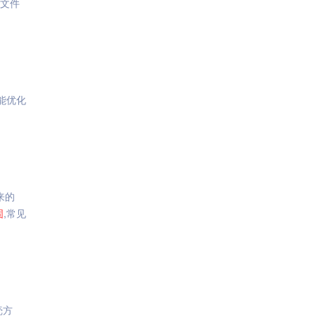
O文件
能优化
来的
固
,常见
壳方