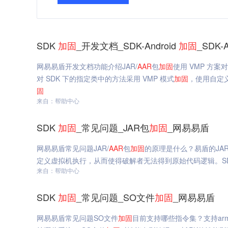
SDK
加固
_开发文档_SDK-Android
加固
_SDK-A
网易易盾开发文档功能介绍JAR/
AAR
包
加固
使用 VMP 方案对
对 SDK 下的指定类中的方法采用 VMP 模式
加固
，使用自定
固
来自：帮助中心
SDK
加固
_常见问题_JAR包
加固
_网易易盾
网易易盾常见问题JAR/
AAR
包
加固
的原理是什么？易盾的JAR
定义虚拟机执行，从而使得破解者无法得到原始代码逻辑。S
来自：帮助中心
SDK
加固
_常见问题_SO文件
加固
_网易易盾
网易易盾常见问题SO文件
加固
目前支持哪些指令集？支持armeab