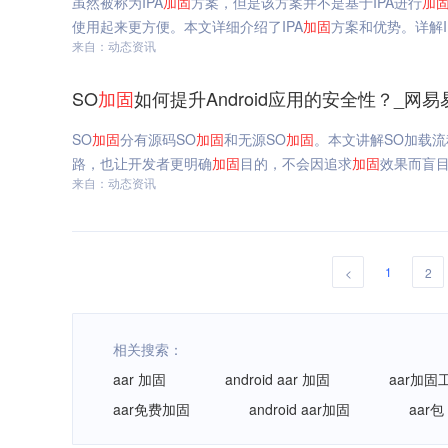
虽然被称为IPA
加固
方案，但是该方案并不是基于IPA进行
加
使用起来更方便。本文详细介绍了IPA
加固
方案和优势。详解I
来自：动态资讯
SO
加固
如何提升Android应用的安全性？_网易
SO
加固
分有源码SO
加固
和无源SO
加固
。本文讲解SO加载流
路，也让开发者更明确
加固
目的，不会因追求
加固
效果而盲
来自：动态资讯
1
<
2
相关搜索：
aar 加固
android aar 加固
aar加固
aar免费加固
android aar加固
aar包