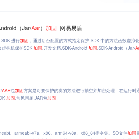
ndroid（Jar/
Aar
）
加固
_网易易盾
 SDK 进行
加固
，通过后台配置的方式指定保护 SDK 中的方法函数虚拟
义虚拟机保护SDK
加固
,开发文档,SDK-Android
加固
,SDK-Android（Jar/
A
/
AAR
包
加固
方案是对要保护的类的方法进行抽空并加密处理，在运行时
DK
加固
,常见问题,JAR包
加固
i、armeabi-v7a、x86、arm64-v8a、x86_64指令集。SO文件
加固