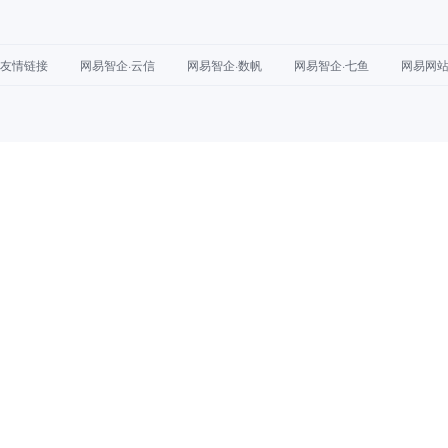
友情链接
网易智企·云信
网易智企·数帆
网易智企·七鱼
网易网