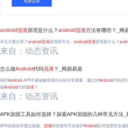
免费试用
android
混淆
原理是什么？
android
混淆
方法有哪些？_网
本文主要分享了
android
混淆
原理和方法。
android
混淆
原理是什么？
andr
来自：动态资讯
怎么做
Android
代码
混淆
？_网易易盾
保护
Android
APP不被破解和逆向分析非常重要，通过对
Android
代码进
做
Android
代码
混淆
？
来自：动态资讯
APK加固工具如何选择？探索APK加固的几种常见方法_
APK加固技术通过隐藏、
混淆
和加密等手段保护
Android
应用免受安全威