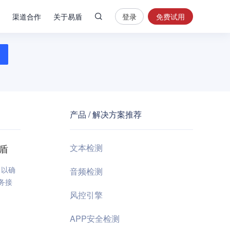
渠道合作
关于易盾
登录
免费试用
热
门
搜
索
内
容
产品 / 解决方案推荐
安
全
验
盾
文本检测
证
码
，以确
音频检测
服务接
业
风控引擎
务
风
APP安全检测
控