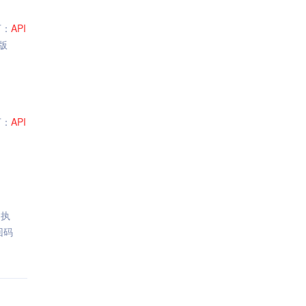
下：
API
版
下：
API
常执
回码