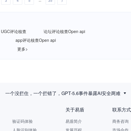
3
4
5
35
>
UGC评论核查
论坛评论核查Open api
app评论核查Open api
更多>
新规落地后，拟人化互动服务如何建立安全合规体系？
关于易盾
联系方式
验证码体验
易盾简介
商务咨询 9
人脸识别体验
发展历程
市场合作 yi