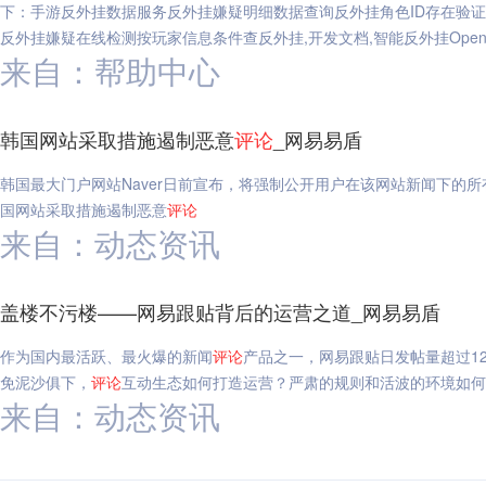
下：手游反外挂数据服务反外挂嫌疑明细数据查询反外挂角色ID存在验
反外挂嫌疑在线检测按玩家信息条件查反外挂,开发文档,智能反外挂OpenA
来自：帮助中心
韩国网站采取措施遏制恶意
评论
_网易易盾
韩国最大门户网站Naver日前宣布，将强制公开用户在该网站新闻下的所
国网站采取措施遏制恶意
评论
来自：动态资讯
盖楼不污楼——网易跟贴背后的运营之道_网易易盾
作为国内最活跃、最火爆的新闻
评论
产品之一，网易跟贴日发帖量超过1
免泥沙俱下，
评论
互动生态如何打造运营？严肃的规则和活波的环境如
来自：动态资讯