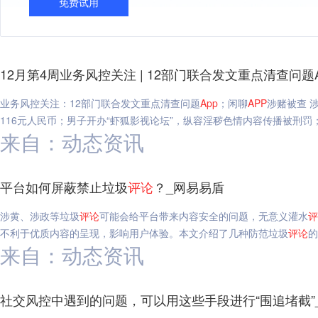
免费试用
12月第4周业务风控关注 | 12部门联合发文重点清查问题
业务风控关注：12部门联合发文重点清查问题
App
；闲聊
APP
涉赌被查 
116元人民币；男子开办“虾狐影视论坛”，纵容淫秽色情内容传播被刑罚；
来自：动态资讯
平台如何屏蔽禁止垃圾
评论
？_网易易盾
涉黄、涉政等垃圾
评论
可能会给平台带来内容安全的问题，无意义灌水
评
不利于优质内容的呈现，影响用户体验。本文介绍了几种防范垃圾
评论
的
来自：动态资讯
社交风控中遇到的问题，可以用这些手段进行“围追堵截”