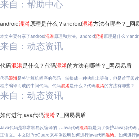
来自：帮助中心
android
混淆
原理是什么？android
混淆
方法有哪些？_网
本文主要分享了android
混淆
原理和方法。android
混淆
原理是什么？andro
来自：动态资讯
代码
混淆
是什么？代码
混淆
的方法有哪些？_网易易盾
代码
混淆
是将计算机程序的代码，转换成一种功能上等价，但是难于阅读
程序编译而成的中间代码。代码
混淆
是什么？代码
混淆
的方法有哪些？
来自：动态资讯
如何进行java代码
混淆
？_网易易盾
Java代码是非常容易反编译的，Java代码
混淆
就是为了保护Java源代码
正语义。本文以ProGuard来举例说明如何进行java代码
混淆
。如何进行ja