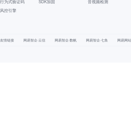
行为式验证码
SDK加固
音视频检测
风控引擎
友情链接
网易智企·云信
网易智企·数帆
网易智企·七鱼
网易网