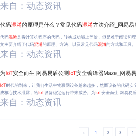
来自：动态资讯
代码
混淆
的原理是什么？常见代码
混淆
方法介绍_网易易
代码
混淆
是将计算机程序的代码，转换成功能上等价，但是难于阅读和理
文主要介绍了代码
混淆
的原理、方法、以及常见代码
混淆
的方式和工具。
来自：动态资讯
为
IoT
安全而生 网易易盾公测
IoT
安全编译器Maze_网易
IoT
时代的到来，让我们生活中物联网设备越来越多，然而设备的代码安
成核心技术泄露，给
IoT
设备稳定运行带来威胁。为
IoT
安全而生 网易易
来自：动态资讯
1
<
2
3
4