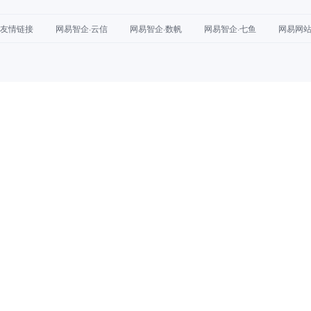
友情链接
网易智企·云信
网易智企·数帆
网易智企·七鱼
网易网