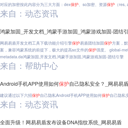
对应的加密按此内容分为三大方面：dex
保护
、so加密、资源
保护
（res,
来自：动态资讯
鸿蒙加固_开发文档_鸿蒙手游加固_鸿蒙游戏加固-团结
网易易盾开发文档工具下载功能介绍引擎
保护
易盾团结加固
保护
方案，默
案，兼容鸿蒙系统的前提下，极大的提高so文件的
保护
强度。 global-met
metadata.da鸿蒙加固,开发文档,鸿蒙手游加固,鸿蒙游戏加固-团结引擎
来自：帮助中心
Android手机APP使用如何
保护
自己隐私安全？_网易易
建议通过以下六招
保护
自己隐私Android手机APP使用如何
保护
自己隐私
来自：动态资讯
全面升级！网易易盾发布设备DNA指纹系统_网易易盾