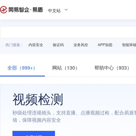
中文站
热门搜索：
内容安全
验证码
业务风控
APP加固
智能审
全部（999+）
网站（130）
帮助中心（933）
视频检测
秒级处理违规镜头，支持直播、点播视频过检，配合易盾
墙，保障视频内容安全