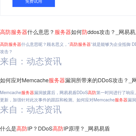
免费试用
高
防
服务器
什么意思？
服务器
如何
防
ddos攻击？_网易
高
防
服务器
什么意思呢？顾名思义，“
高
防
服务器
”就是能够为企业抵御 DD
攻击？
来自：动态资讯
如何应对Memcache
服务器
漏洞所带来的DDoS攻击？_
Memcache
服务器
漏洞披露后，网易易盾DDoS
高
防
第一时间进行了响应
更新，加强针对此次事件的跟踪和检测。如何应对Memcache
服务器
漏洞
来自：动态资讯
什么是
高
防
IP？DDoS
高
防
IP原理？_网易易盾