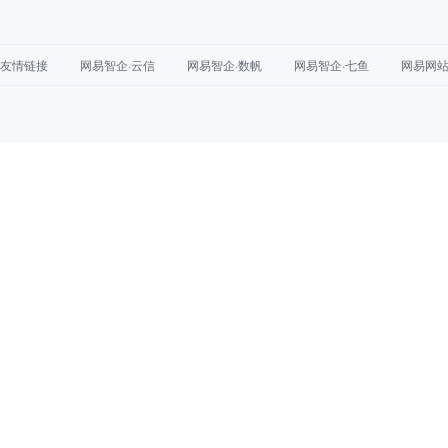
友情链接
网易智企·云信
网易智企·数帆
网易智企·七鱼
网易网