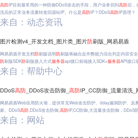
高
防
IP目前最常用的一种防御DDoS攻击的手段，用户业务切到
高
防
后，
洗后的正常业务流量转发回源站IP。什么是
高
防
IP？DDoS
高
防
IP原理？
来自：动态资讯
图片检测v4_开发文档_图片类_图片
防
刷版_网易易盾
网易易盾开发文档
防
刷版说明
防
刷版将融合反作弊能力综合判定内容安全
防
刷版SDK
防
刷版接入方式
服务器
api接口前端接入SDK+
服务器
API接
来自：帮助中心
DDoS
高
防
_DDoS攻击防御_
高
防
IP_CC防御_流量清洗
网易易盾Web应用防火墙，提供常见Web攻击防护、0day漏洞防护、
家。DDoS
高
防
,DDoS攻击防御,
高
防
IP,CC防御,大流量攻击防御，DDoS
来自：网站