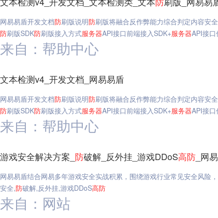
文本检测v4_开发文档_文本检测类_文本
防
刷版_网易易
网易易盾开发文档
防
刷版说明
防
刷版将融合反作弊能力综合判定内容安全
防
刷版SDK
防
刷版接入方式
服务器
API接口前端接入SDK+
服务器
API接
来自：帮助中心
文本检测v4_开发文档_网易易盾
网易易盾开发文档
防
刷版说明
防
刷版将融合反作弊能力综合判定内容安全
防
刷版SDK
防
刷版接入方式
服务器
API接口前端接入SDK+
服务器
API接
来自：帮助中心
游戏安全解决方案_
防
破解_反外挂_游戏DDoS
高
防
_网
网易易盾结合网易多年游戏安全实战积累，围绕游戏行业常见安全风险，
安全,
防
破解,反外挂,游戏DDoS
高
防
来自：网站