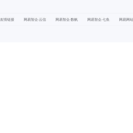
友情链接
网易智企·云信
网易智企·数帆
网易智企·七鱼
网易网