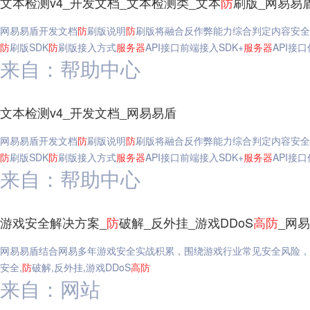
文本检测v4_开发文档_文本检测类_文本
防
刷版_网易易
网易易盾开发文档
防
刷版说明
防
刷版将融合反作弊能力综合判定内容安全
防
刷版SDK
防
刷版接入方式
服务器
API接口前端接入SDK+
服务器
API接
来自：帮助中心
文本检测v4_开发文档_网易易盾
网易易盾开发文档
防
刷版说明
防
刷版将融合反作弊能力综合判定内容安全
防
刷版SDK
防
刷版接入方式
服务器
API接口前端接入SDK+
服务器
API接
来自：帮助中心
游戏安全解决方案_
防
破解_反外挂_游戏DDoS
高
防
_网
网易易盾结合网易多年游戏安全实战积累，围绕游戏行业常见安全风险，
安全,
防
破解,反外挂,游戏DDoS
高
防
来自：网站