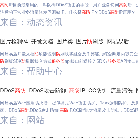
高
防
IP目前最常用的一种防御DDoS攻击的手段，用户业务切到
高
防
后，
洗后的正常业务流量转发回源站IP。什么是
高
防
IP？DDoS
高
防
IP原理？
来自：动态资讯
图片检测v4_开发文档_图片类_图片
防
刷版_网易易盾
网易易盾开发文档
防
刷版说明
防
刷版将融合反作弊能力综合判定内容安全
防
刷版SDK
防
刷版接入方式
服务器
api接口前端接入SDK+
服务器
API接
来自：帮助中心
DDoS
高
防
_DDoS攻击防御_
高
防
IP_CC防御_流量清洗
网易易盾Web应用防火墙，提供常见Web攻击防护、0day漏洞防护、
家。DDoS
高
防
,DDoS攻击防御,
高
防
IP,CC防御,大流量攻击防御，DDoS
来自：网站