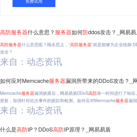
免费试用
高
防
服务器
什么意思？
服务器
如何
防
ddos攻击？_网易
高
防
服务器
什么意思呢？顾名思义，“
高
防
服务器
”就是能够为企业抵御 DD
攻击？
来自：动态资讯
如何应对Memcache
服务器
漏洞所带来的DDoS攻击？_
Memcache
服务器
漏洞披露后，网易易盾DDoS
高
防
第一时间进行了响应
更新，加强针对此次事件的跟踪和检测。如何应对Memcache
服务器
漏洞
来自：动态资讯
什么是
高
防
IP？DDoS
高
防
IP原理？_网易易盾