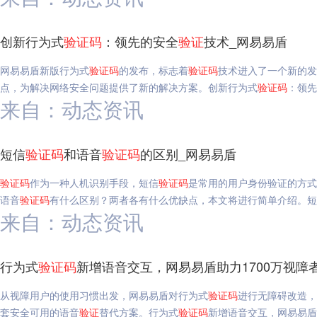
创新行为式
验证码
：领先的安全
验证
技术_网易易盾
网易易盾新版行为式
验证码
的发布，标志着
验证码
技术进入了一个新的发
点，为解决网络安全问题提供了新的解决方案。创新行为式
验证码
：领先
来自：动态资讯
短信
验证码
和语音
验证码
的区别_网易易盾
验证码
作为一种人机识别手段，短信
验证码
是常用的用户身份验证的方式
语音
验证码
有什么区别？两者各有什么优缺点，本文将进行简单介绍。短
来自：动态资讯
行为式
验证码
新增语音交互，网易易盾助力1700万视障者
从视障用户的使用习惯出发，网易易盾对行为式
验证码
进行无障碍改造，
套安全可用的语音
验证
替代方案。行为式
验证码
新增语音交互，网易易盾助