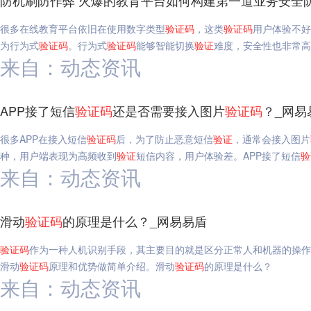
防机刷防作弊 火爆的教育平台如何构建第一道业务安全
很多在线教育平台依旧在使用数字类型
验证码
，这类
验证码
用户体验不好
为行为式
验证码
。行为式
验证码
能够智能切换
验证
难度，安全性也非常高
来自：动态资讯
APP接了短信
验证码
还是否需要接入图片
验证码
？_网易
很多APP在接入短信
验证码
后，为了防止恶意短信
验证
，通常会接入图片
种，用户端表现为高频收到
验证
短信内容，用户体验差。APP接了短信
验
来自：动态资讯
滑动
验证码
的原理是什么？_网易易盾
验证码
作为一种人机识别手段，其主要目的就是区分正常人和机器的操作
滑动
验证码
原理和优势做简单介绍。滑动
验证码
的原理是什么？
来自：动态资讯