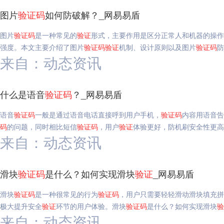
图片
验证码
如何防破解？_网易易盾
图片
验证码
是一种常见的
验证
形式，主要作用是区分正常人和机器的操作
强度。本文主要介绍了图片
验证码
验证
机制、设计原则以及图片
验证码
防
来自：动态资讯
什么是语音
验证码
？_网易易盾
语音
验证码
一般是通过语音电话直接呼到用户手机，
验证码
内容用语音告
码
的问题，同时相比短信
验证码
，用户
验证
体验更好，防机刷安全性更高
来自：动态资讯
滑块
验证码
是什么？如何实现滑块
验证
_网易易盾
滑块
验证码
是一种很常见的行为
验证码
，用户只需要轻轻滑动滑块填充拼
极大提升安全
验证
环节的用户体验。滑块
验证码
是什么？如何实现滑块
验
来自：动态资讯