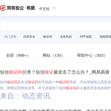
中文站
热门搜索：
内容安全
验证码
业务风控
APP加固
智能审
全部（999+）
网站（130）
帮助中心（933）
短信
验证码
分类？短信
验证
被攻击了怎么办？_网易易盾
短信
验证码
是发送
验证码
到手机的一种
验证码
系统，可以有效防止恶意攻
信、营销运营类短信等。本文还提供了短信
验证码
防止被恶意攻击的保护
来自：动态资讯