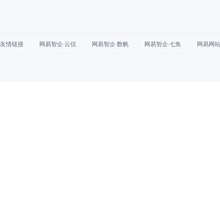
友情链接
网易智企·云信
网易智企·数帆
网易智企·七鱼
网易网