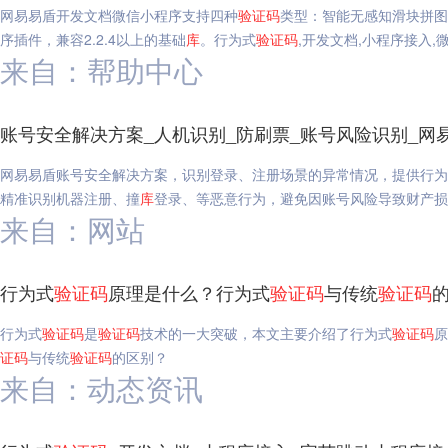
网易易盾开发文档微信小程序支持四种
验证码
类型：智能无感知滑块拼图
序插件，兼容2.2.4以上的基础
库
。行为式
验证码
,开发文档,小程序接入,
来自：帮助中心
账号安全解决方案_人机识别_防刷票_账号风险识别_网
网易易盾账号安全解决方案，识别登录、注册场景的异常情况，提供行为
精准识别机器注册、撞
库
登录、等恶意行为，避免因账号风险导致财产损
来自：网站
行为式
验证码
原理是什么？行为式
验证码
与传统
验证码
行为式
验证码
是
验证码
技术的一大突破，本文主要介绍了行为式
验证码
原
证码
与传统
验证码
的区别？
来自：动态资讯