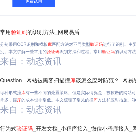
免费试用
常用
验证码
的识别方法_网易易盾
分别采用OCR识别和模板
库
匹配方法对不同类型
验证码
进行了识别。主要
别。本文讲解一些常用的
验证码
识别方法和过程。常用
验证码
的识别方法
来自：动态资讯
Question | 网站被黑客扫描撞
库
该怎么应对防范？_网易
每种形式撞
库
有一些不同的处置策略。但是实际情况是，被攻击的网站可
常多，撞
库
的成本也非常低。本文梳理了常见的撞
库
方法和应对措施。Que
来自：动态资讯
行为式
验证码
_开发文档_小程序接入_微信小程序接入_