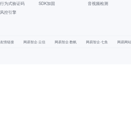
行为式验证码
SDK加固
音视频检测
风控引擎
友情链接
网易智企·云信
网易智企·数帆
网易智企·七鱼
网易网