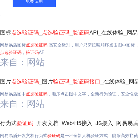
免费试用
图标
点选
验证码
_
点选
验证码
_
验证码
API_在线体验_网
网易易盾图标
点选
验证码
,高安全级别，用户只需按照顺序点击图中图标
点选
验证码
，
验证码
API
来自：网站
图片
点选
验证码
_图片
验证码
_
验证码
接口
_在线体验_网
网易易盾图中
点选
验证码
，顺序点击图中文字，全新行为验证，安全性极
来自：网站
行为式
验证码
_开发文档_Web/H5接入_JS接入_网易易
网易易盾开发文档行为式
验证码
是一种全新人机验证方式，能够高效拦截