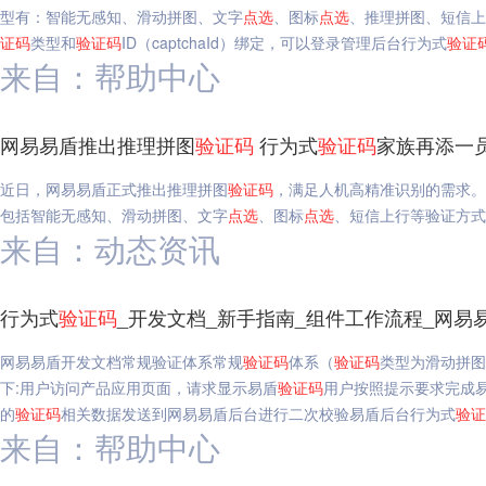
型有：智能无感知、滑动拼图、文字
点选
、图标
点选
、推理拼图、短信上
证码
类型和
验证码
ID（captchaId）绑定，可以登录管理后台行为式
验证
来自：帮助中心
网易易盾推出推理拼图
验证码
行为式
验证码
家族再添一
近日，网易易盾正式推出推理拼图
验证码
，满足人机高精准识别的需求。
包括智能无感知、滑动拼图、文字
点选
、图标
点选
、短信上行等验证方式
来自：动态资讯
行为式
验证码
_开发文档_新手指南_组件工作流程_网易
网易易盾开发文档常规验证体系常规
验证码
体系（
验证码
类型为滑动拼图
下:用户访问产品应用页面，请求显示易盾
验证码
用户按照提示要求完成
的
验证码
相关数据发送到网易易盾后台进行二次校验易盾后台行为式
验证
来自：帮助中心