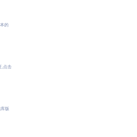
版本的
证,点击
础库版