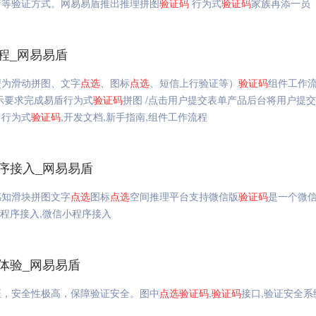
行等验证方式。网易易盾推出推理拼图
验证码
行为式
验证码
家族再添一员
程_网易易盾
型为滑动拼图、文字
点选
、图标
点选
、短信上行验证等）
验证码
组件工作
示要求完成易盾行为式
验证码
拼图 /点击用户提交表单产品后台将用户提
台行为式
验证码
,开发文档,新手指南,组件工作流程
序接入_网易易盾
感知滑块拼图文字
点选
图标
点选
空间推理平台支持微信版
验证码
是一个微
小程序接入,微信小程序接入
体验_网易易盾
证，安全性极高，保障验证安全。图中
点选
验证码
,
验证码
接口,验证安全系