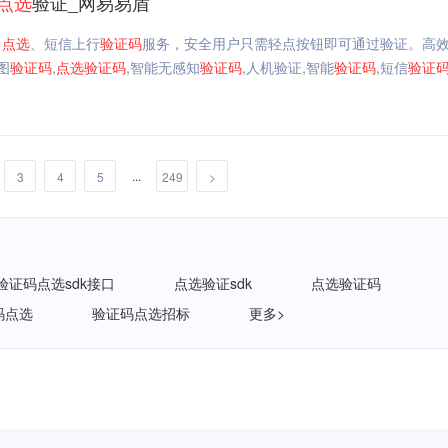
点选
验证_网易易盾
、
点选
、短信上行
验证码
服务，安全用户只需轻点按钮即可通过验证。高
图
验证码
,
点选
验证码
,智能无感知
验证码
,人机验证,智能
验证码
,短信
验证
...
3
4
5
249
>
验证码点选sdk接口
点选验证sdk
点选验证码
码点选
验证码点选招标
更多>