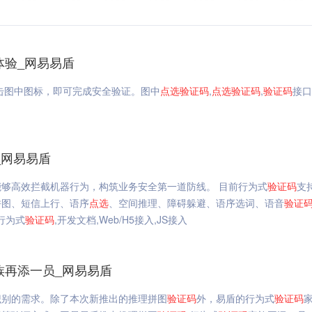
线体验_网易易盾
击图中图标，即可完成安全验证。图中
点选
验证码
,
点选
验证码
,
验证码
接口
入_网易易盾
够高效拦截机器行为，构筑业务安全第一道防线。 目前行为式
验证码
支
拼图、短信上行、语序
点选
、空间推理、障碍躲避、语序选词、语音
验证
台行为式
验证码
,开发文档,Web/H5接入,JS接入
族再添一员_网易易盾
识别的需求。除了本次新推出的推理拼图
验证码
外，易盾的行为式
验证码