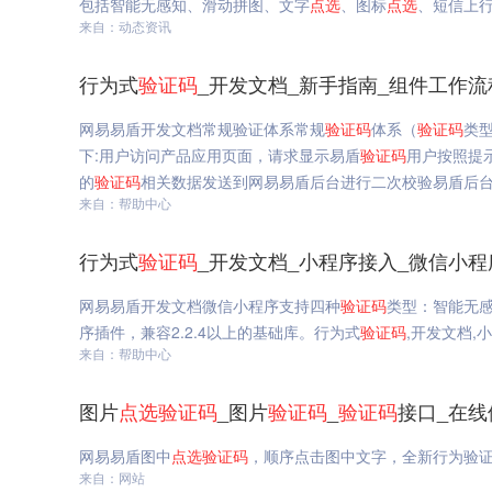
包括智能无感知、滑动拼图、文字
点选
、图标
点选
、短信上
来自：动态资讯
行为式
验证码
_开发文档_新手指南_组件工作流
网易易盾开发文档常规验证体系常规
验证码
体系（
验证码
类
下:用户访问产品应用页面，请求显示易盾
验证码
用户按照提
的
验证码
相关数据发送到网易易盾后台进行二次校验易盾后
来自：帮助中心
行为式
验证码
_开发文档_小程序接入_微信小程
网易易盾开发文档微信小程序支持四种
验证码
类型：智能无
序插件，兼容2.2.4以上的基础库。行为式
验证码
,开发文档,
来自：帮助中心
图片
点选
验证码
_图片
验证码
_
验证码
接口_在线
网易易盾图中
点选
验证码
，顺序点击图中文字，全新行为验
来自：网站