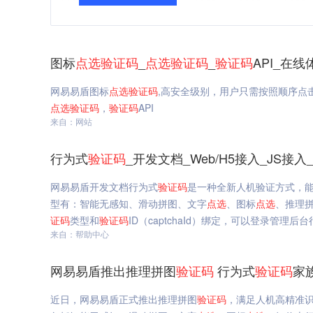
图标
点选
验证码
_
点选
验证码
_
验证码
API_在
网易易盾图标
点选
验证码
,高安全级别，用户只需按照顺序点
点选
验证码
，
验证码
API
来自：网站
行为式
验证码
_开发文档_Web/H5接入_JS接
网易易盾开发文档行为式
验证码
是一种全新人机验证方式，能
型有：智能无感知、滑动拼图、文字
点选
、图标
点选
、推理
证码
类型和
验证码
ID（captchaId）绑定，可以登录管理后
来自：帮助中心
网易易盾推出推理拼图
验证码
行为式
验证码
家
近日，网易易盾正式推出推理拼图
验证码
，满足人机高精准