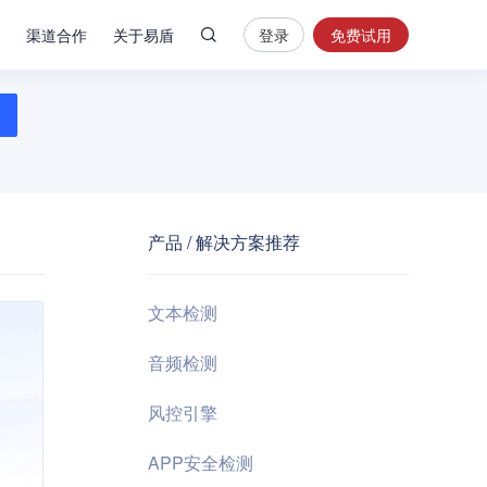
渠道合作
关于易盾
登录
免费试用
热
门
搜
索
内
容
产品 / 解决方案推荐
安
全
验
文本检测
证
码
音频检测
业
风控引擎
务
风
APP安全检测
控