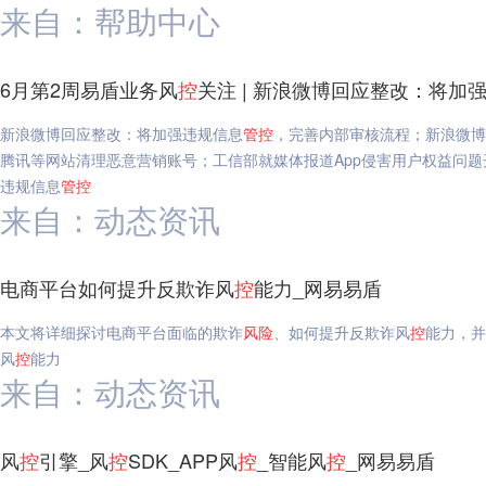
来自：帮助中心
6月第2周易盾业务风
控
关注 | 新浪微博回应整改：将加
新浪微博回应整改：将加强违规信息
管
控
，完善内部审核流程；新浪微博
腾讯等网站清理恶意营销账号；工信部就媒体报道App侵害用户权益问题
违规信息
管
控
来自：动态资讯
电商平台如何提升反欺诈风
控
能力_网易易盾
本文将详细探讨电商平台面临的欺诈
风险
、如何提升反欺诈风
控
能力，并
风
控
能力
来自：动态资讯
风
控
引擎_风
控
SDK_APP风
控
_智能风
控
_网易易盾