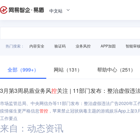
中文站
热门搜索：
内容安全
验证码
业务风控
APP加固
智能审
全部（999+）
网站（131）
帮助中心（251）
3月第3周易盾业务风
控
关注 | 11部门发布：整治虚假违
市场监管总局、中央网信办等11部门发布：整治虚假违法广告2020年工
疫情催生更严格信息
管
控
，苹果禁止冠状病毒主题的游戏娱乐App上架3
工作要点
来自：动态资讯