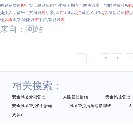
网易易盾风
控
引擎，移动应用全生命周期安全解决方案，实时对抗业务
风
捷接入，多平台支持风
控
引擎,风
控
SDK,风
控
系统,APP风
控
,AI智能风
控
,
端
风险
识别,智能风
控
平台,智能风
控
来自：网站
1
<
2
3
4
相关搜索：
安全风险分级管控
风险管控措施
安全风险管控
安全风险管控5个措施
风险管控措施包括哪些
内
更多>