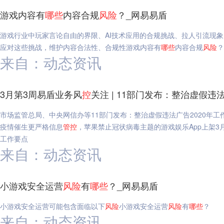
游戏内容有
哪些
内容合规
风险
？_网易易盾
游戏行业中玩家言论自由的界限、AI技术应用的合规挑战、拉人引流现
应对这些挑战，维护内容合法性、合规性游戏内容有
哪些
内容合规
风险
？
来自：动态资讯
3月第3周易盾业务风
控
关注 | 11部门发布：整治虚假违
市场监管总局、中央网信办等11部门发布：整治虚假违法广告2020年工
疫情催生更严格信息
管
控
，苹果禁止冠状病毒主题的游戏娱乐App上架3
工作要点
来自：动态资讯
小游戏安全运营
风险
有
哪些
？_网易易盾
小游戏安全运营可能包含面临以下
风险
小游戏安全运营
风险
有
哪些
？
来自：动态资讯