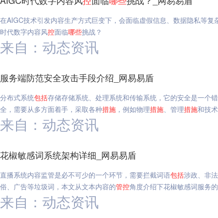
AIGC时代数字内容风
控
面临
哪些
挑战？_网易易盾
在AIGC技术引发内容生产方式巨变下，会面临虚假信息、数据隐私等复
时代数字内容风
控
面临
哪些
挑战？
来自：动态资讯
服务端防范安全攻击手段介绍_网易易盾
分布式系统
包括
存储存储系统、处理系统和传输系统，它的安全是一个错
全，需要从多方面着手，采取各种
措施
，例如物理
措施
、管理
措施
和技术
来自：动态资讯
花椒敏感词系统架构详细_网易易盾
直播系统内容监管是必不可少的一个环节，需要拦截词语
包括
涉政、非法
俗、广告等垃圾词，本文从文本内容的
管
控
角度介绍下花椒敏感词服务的
来自：动态资讯