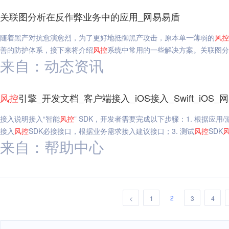
关联图分析在反作弊业务中的应用_网易易盾
随着黑产对抗愈演愈烈，为了更好地抵御黑产攻击，原本单一薄弱的
风
控
善的防护体系，接下来将介绍
风
控
系统中常用的一些解决方案。关联图分
来自：动态资讯
风
控
引擎_开发文档_客户端接入_iOS接入_Swift_iOS_
接入说明接入“智能
风
控
” SDK，开发者需要完成以下步骤：1. 根据应
接入
风
控
SDK必接接口，根据业务需求接入建议接口；3. 测试
风
控
SDK
来自：帮助中心
2
<
1
3
4