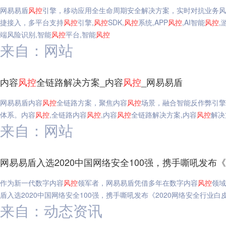
网易易盾
风
控
引擎，移动应用全生命周期安全解决方案，实时对抗业务风
捷接入，多平台支持
风
控
引擎,
风
控
SDK,
风
控
系统,APP
风
控
,AI智能
风
控
,
端风险识别,智能
风
控
平台,智能
风
控
来自：网站
内容
风
控
全链路解决方案_内容
风
控
_网易易盾
网易易盾内容
风
控
全链路方案，聚焦内容
风
控
场景，融合智能反作弊引擎
体系。内容
风
控
,全链路内容
风
控
,内容
风
控
全链路解决方案,内容
风
控
解决
来自：网站
网易易盾入选2020中国网络安全100强，携手嘶吼发布《
作为新一代数字内容
风
控
领军者，网易易盾凭借多年在数字内容
风
控
领域
盾入选2020中国网络安全100强，携手嘶吼发布《2020网络安全行业白
来自：动态资讯