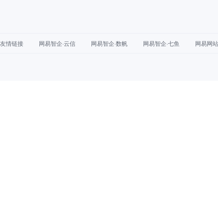
友情链接
网易智企·云信
网易智企·数帆
网易智企·七鱼
网易网