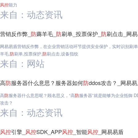
风
控
能力
来自：动态资讯
营销反作弊_
防
薅羊毛_
防
刷单_投票保护_
防
刷点击_网易
网易易盾营销反作弊，在企业营销活动环节提供安全保护，实时识别刷单
羊毛,
防
刷单,投票保护,
防
刷点击,设备指纹
来自：网站
高
防
服务器什么意思？服务器如何
防
ddos攻击？_网易
高
防
服务器什么意思呢？顾名思义，“高
防
服务器”就是能够为企业抵御 DD
攻击？
来自：动态资讯
风
控
引擎_
风
控
SDK_APP
风
控
_智能
风
控
_网易易盾