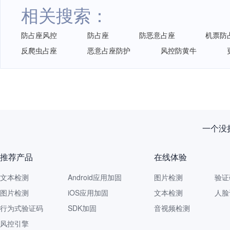
相关搜索：
防占座风控
防占座
防恶意占座
机票防
反爬虫占座
恶意占座防护
风控防黄牛
一个没拦
推荐产品
在线体验
文本检测
Android应用加固
图片检测
验证
图片检测
iOS应用加固
文本检测
人脸
行为式验证码
SDK加固
音视频检测
风控引擎