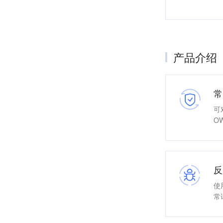
产品介绍
常
可
O
反
使
常