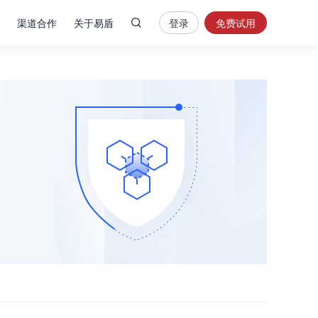
渠道合作
关于易盾
登录
免费试用
热
门
搜
索
内
容
安
全
验
证
码
业
务
风
控