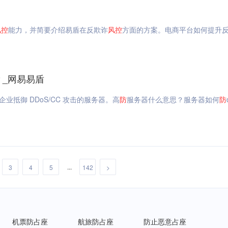
风
控
能力，并简要介绍易盾在反欺诈
风
控
方面的方案。电商平台如何提升
？_网易易盾
业抵御 DDoS/CC 攻击的服务器。高
防
服务器什么意思？服务器如何
防
...
3
4
5
142
>
机票防占座
航旅防占座
防止恶意占座