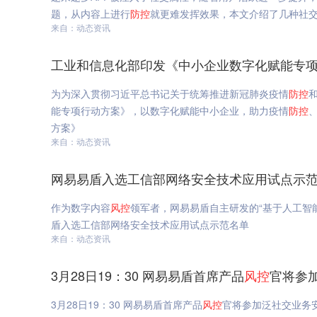
题，从内容上进行
防
控
就更难发挥效果，本文介绍了几种社交
来自：动态资讯
工业和信息化部印发《中小企业数字化赋能专项
为为深入贯彻习近平总书记关于统筹推进新冠肺炎疫情
防
控
能专项行动方案》，以数字化赋能中小企业，助力疫情
防
控
方案》
来自：动态资讯
网易易盾入选工信部网络安全技术应用试点示范
作为数字内容
风
控
领军者，网易易盾自主研发的“基于人工智
盾入选工信部网络安全技术应用试点示范名单
来自：动态资讯
3月28日19：30 网易易盾首席产品
风
控
官将参
3月28日19：30 网易易盾首席产品
风
控
官将参加泛社交业务