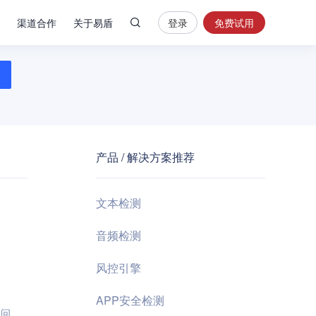
渠道合作
关于易盾
登录
免费试用
热
门
搜
索
内
容
产品 / 解决方案推荐
安
全
验
文本检测
证
码
音频检测
业
风控引擎
务
风
APP安全检测
控
类问