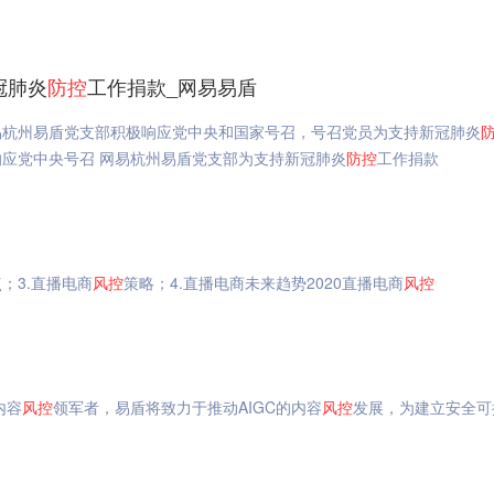
冠肺炎
防
控
工作捐款_网易易盾
易杭州易盾党支部积极响应党中央和国家号召，号召党员为支持新冠肺炎
应党中央号召 网易杭州易盾党支部为支持新冠肺炎
防
控
工作捐款
；3.直播电商
风
控
策略；4.直播电商未来趋势2020直播电商
风
控
内容
风
控
领军者，易盾将致力于推动AIGC的内容
风
控
发展，为建立安全可