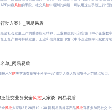
APP内容
风
控
的手段。社交风
控
中遇到的问题，可以用这些手段进行“围追
行动方案》_网易易盾
和经济社会发展工作的重要指示精神，工业和信息化部实施《中小企业数
、复工复产和可持续发展。工业和信息化部印发《中小企业数字化赋能专
名单_网易易盾
能技术的
防
失窃密数据安全检测平台”成功入选大数据安全示范试点项目。
加泛社交业务安全
风
控
大家谈_网易易盾
安全
风
控
大家谈3月28日19：30 网易易盾首席产品
风
控
官将参加泛社交业