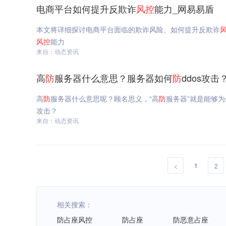
电商平台如何提升反欺诈
风
控
能力_网易易盾
本文将详细探讨电商平台面临的欺诈风险、如何提升反欺诈
风
控
能力
来自：动态资讯
高
防
服务器什么意思？服务器如何
防
ddos攻击
高
防
服务器什么意思呢？顾名思义，“高
防
服务器”就是能够为企
攻击？
来自：动态资讯
1
<
2
相关搜索：
防占座风控
防占座
防恶意占座