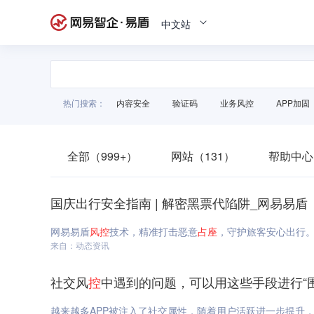
中文站
热门搜索：
内容安全
验证码
业务风控
APP加固
全部（999+）
网站（131）
帮助中心
国庆出行安全指南 | 解密黑票代陷阱_网易易盾
网易易盾
风
控
技术，精准打击恶意
占
座
，守护旅客安心出行。
来自：动态资讯
社交风
控
中遇到的问题，可以用这些手段进行“围
越来越多APP被注入了社交属性，随着用户活跃进一步提升