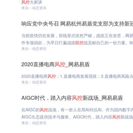
风
控
大家谈
来自：动态资讯
响应党中央号召 网易杭州易盾党支部为支持新
当前疫情仍在发展，前线形式依然严峻，战疫正在攻坚，网
作专项捐款，为早日打赢战疫
防
控
战贡献自己的一份力量。响
来自：动态资讯
2020直播电商
风
控
_网易易盾
2020直播电商
风
控
：1.直播电商发展现状；2.直播电商风险点
来自：动态资讯
AIGC时代，踏入内容
风
控
新战场_网易易盾
在AIGC的
风
控
战场，有一群人在用AI对抗AI。作为国内数字
AIGC生态提供技术与服务。AIGC时代，踏入内容
风
控
新战场
来自：动态资讯