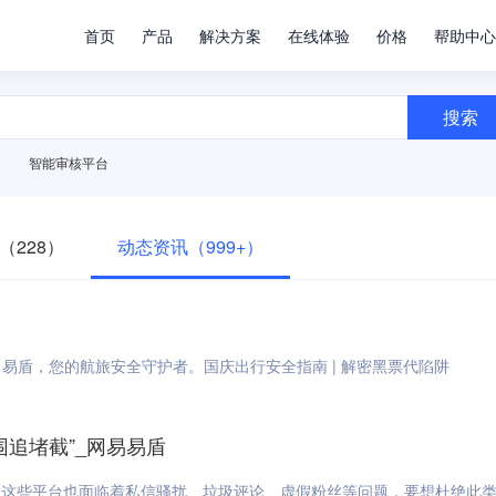
首页
产品
解决方案
在线体验
价格
帮助中心
搜索
智能审核平台
（228）
动态资讯（999+）
易盾，您的航旅安全守护者。国庆出行安全指南 | 解密黑票代陷阱
追堵截”_网易易盾
，这些平台也面临着私信骚扰、垃圾评论、虚假粉丝等问题，要想杜绝此