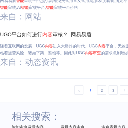
网易易盾
智能
审核平台,提供高额免费试用量及试用期,多梯度套餐,满足
智能
审核,AI
智能
审核平台,
智能
审核平台价格
来自：网站
UGC平台如何进行
内容
审核？_网易易盾
随着互联网的发展，UGC
内容
进入大爆炸的时代。UGC
内容
平台，无论
临着运营风险，诸如下架、整顿等。因此对UGC
内容
审查
的需求急剧增加
来自：动态资讯
1
<
2
3
4
相关搜索：
智能审查露骨内容
露骨内容审查
审查露骨内容