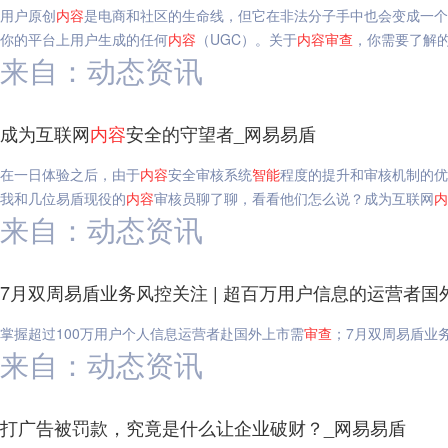
用户原创
内容
是电商和社区的生命线，但它在非法分子手中也会变成一个
你的平台上用户生成的任何
内容
（UGC）。关于
内容
审查
，你需要了解
来自：动态资讯
成为互联网
内容
安全的守望者_网易易盾
在一日体验之后，由于
内容
安全审核系统
智能
程度的提升和审核机制的优
我和几位易盾现役的
内容
审核员聊了聊，看看他们怎么说？成为互联网
内
来自：动态资讯
7月双周易盾业务风控关注 | 超百万用户信息的运营者国
掌握超过100万用户个人信息运营者赴国外上市需
审查
；7月双周易盾业
来自：动态资讯
打广告被罚款，究竟是什么让企业破财？_网易易盾