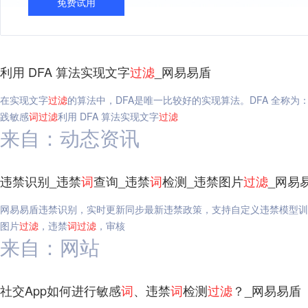
免费试用
利用 DFA 算法实现文字
过滤
_网易易盾
在实现文字
过滤
的算法中，DFA是唯一比较好的实现算法。DFA 全称为：Determ
践敏感
词
过滤
利用 DFA 算法实现文字
过滤
来自：动态资讯
违禁识别_违禁
词
查询_违禁
词
检测_违禁图片
过滤
_网易
网易易盾违禁识别，实时更新同步最新违禁政策，支持自定义违禁模型训
图片
过滤
，违禁
词
过滤
，审核
来自：网站
社交App如何进行敏感
词
、违禁
词
检测
过滤
？_网易易盾