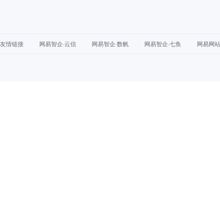
友情链接
网易智企·云信
网易智企·数帆
网易智企·七鱼
网易网