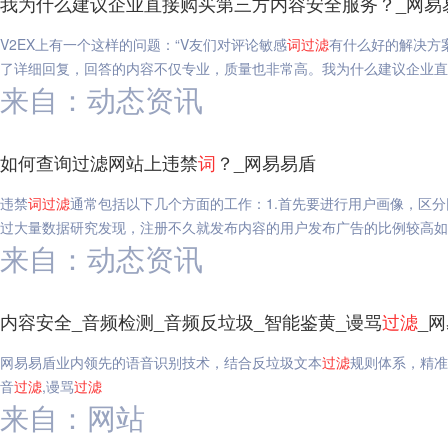
我为什么建议企业直接购买第三方内容安全服务？_网易
V2EX上有一个这样的问题：“V友们对评论敏感
词
过滤
有什么好的解决方案
了详细回复，回答的内容不仅专业，质量也非常高。我为什么建议企业直
来自：动态资讯
如何查询过滤网站上违禁
词
？_网易易盾
违禁
词
过滤
通常包括以下几个方面的工作：1.首先要进行用户画像，区
过大量数据研究发现，注册不久就发布内容的用户发布广告的比例较高如
来自：动态资讯
内容安全_音频检测_音频反垃圾_智能鉴黄_谩骂
过滤
_
网易易盾业内领先的语音识别技术，结合反垃圾文本
过滤
规则体系，精准
音
过滤
,谩骂
过滤
来自：网站