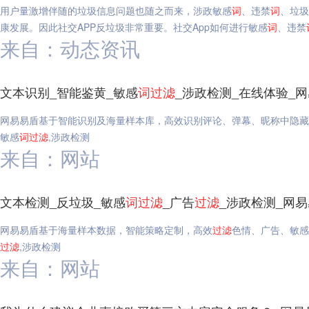
用户量激增伴随的垃圾信息问题也随之而来，涉政敏感
词
、违禁
词
、垃圾
康发展。因此社交APP反垃圾非常重要。社交App如何进行敏感
词
、违禁
来自：动态资讯
文本识别_智能鉴黄_敏感
词
过滤
_涉政检测_在线体验_
网易易盾基于智能识别及海量样本库，高效识别评论、弹幕、昵称中隐藏
敏感
词
过滤
,涉政检测
来自：网站
文本检测_反垃圾_敏感
词
过滤
_广告
过滤
_涉政检测_网
网易易盾基于海量样本数据，智能策略定制，高效
过滤
色情、广告、敏感
过滤
,涉政检测
来自：网站