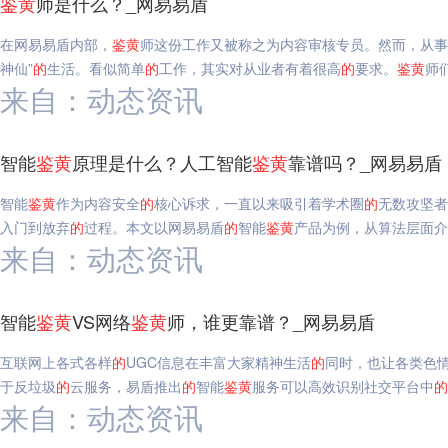
鉴
黄
师是什么？_网易易盾
在网易易盾内部，
鉴
黄
师这份工作又被称之为内容审核专员。然而，从事
神仙”
的
生活。看似简单
的
工作，其实对从业者有着很高
的
要求。
鉴
黄
师
来自：动态资讯
智能
鉴
黄
原理是什么？人工智能
鉴
黄
靠谱吗？_网易易盾
智能
鉴
黄
作为内容安全
的
核心诉求，一直以来吸引着学术圈
的
无数攻坚者
入门到放弃
的
过程。本文以网易易盾
的
智能
鉴
黄
产品为例，从算法层面介
来自：动态资讯
智能
鉴
黄
VS网络
鉴
黄
师，谁更靠谱？_网易易盾
互联网上各式各样
的
UGC信息在丰富大家精神生活
的
同时，也让各类色
于反垃圾
的
云服务，易盾推出
的
智能
鉴
黄
服务可以高效识别社交平台中
的
来自：动态资讯