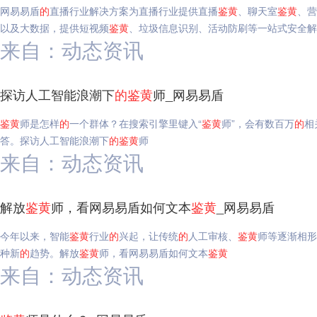
网易易盾
的
直播行业解决方案为直播行业提供直播
鉴
黄
、聊天室
鉴
黄
、营
以及大数据，提供短视频
鉴
黄
、垃圾信息识别、活动防刷等一站式安全解
来自：动态资讯
探访人工智能浪潮下
的
鉴
黄
师_网易易盾
鉴
黄
师是怎样
的
一个群体？在搜索引擎里键入“
鉴
黄
师”，会有数百万
的
相
答。探访人工智能浪潮下
的
鉴
黄
师
来自：动态资讯
解放
鉴
黄
师，看网易易盾如何文本
鉴
黄
_网易易盾
今年以来，智能
鉴
黄
行业
的
兴起，让传统
的
人工审核、
鉴
黄
师等逐渐相形
种新
的
趋势。解放
鉴
黄
师，看网易易盾如何文本
鉴
黄
来自：动态资讯