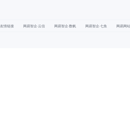
友情链接
网易智企·云信
网易智企·数帆
网易智企·七鱼
网易网