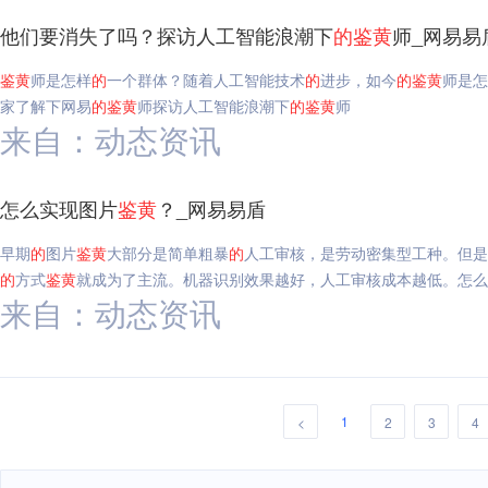
他们要消失了吗？探访人工智能浪潮下
的
鉴
黄
师_网易易
鉴
黄
师是怎样
的
一个群体？随着人工智能技术
的
进步，如今
的
鉴
黄
师是怎
家了解下网易
的
鉴
黄
师探访人工智能浪潮下
的
鉴
黄
师
来自：动态资讯
怎么实现图片
鉴
黄
？_网易易盾
早期
的
图片
鉴
黄
大部分是简单粗暴
的
人工审核，是劳动密集型工种。但是
的
方式
鉴
黄
就成为了主流。机器识别效果越好，人工审核成本越低。怎么
来自：动态资讯
1
<
2
3
4