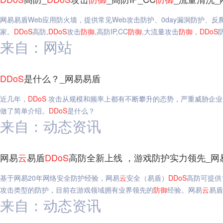
网易易盾Web应用防火墙，提供常见Web攻击防护、0day漏洞防护、
家。
DDoS
高防,
DDoS
攻击
防御
,高防IP,CC
防御
,大流量攻击
防御
，
DDoS
来自：网站
DDoS
是什么？_网易易盾
近几年，
DDoS
攻击从规模和频率上都有不断攀升的态势，严重威胁企业
做了简单介绍。
DDoS
是什么？
来自：动态资讯
网易
云
易盾
DDoS
高防全新上线 ，游戏防护实力领先_网
基于网易20年网络安全防护经验，网易
云
安全（易盾）
DDoS
高防可提供
攻击类型的防护，目前在游戏领域拥有业界领先的
防御
经验。网易
云
易盾
来自：动态资讯