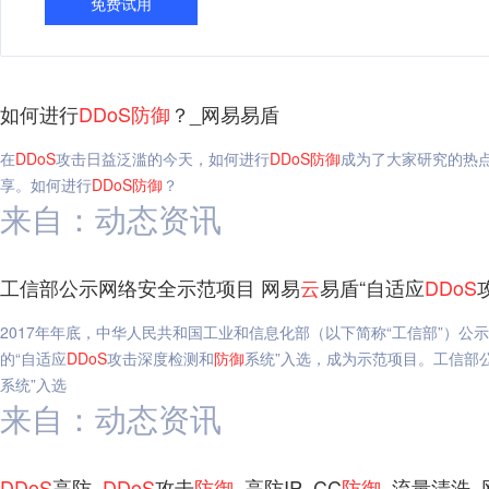
免费试用
如何进行
DDoS
防御
？_网易易盾
在
DDoS
攻击日益泛滥的今天，如何进行
DDoS
防御
成为了大家研究的热
享。如何进行
DDoS
防御
？
来自：动态资讯
工信部公示网络安全示范项目 网易
云
易盾“自适应
DDoS
2017年年底，中华人民共和国工业和信息化部（以下简称“工信部”）公
的“自适应
DDoS
攻击深度检测和
防御
系统”入选，成为示范项目。工信部
系统”入选
来自：动态资讯
DDoS
高防_
DDoS
攻击
防御
_高防IP_CC
防御
_流量清洗_