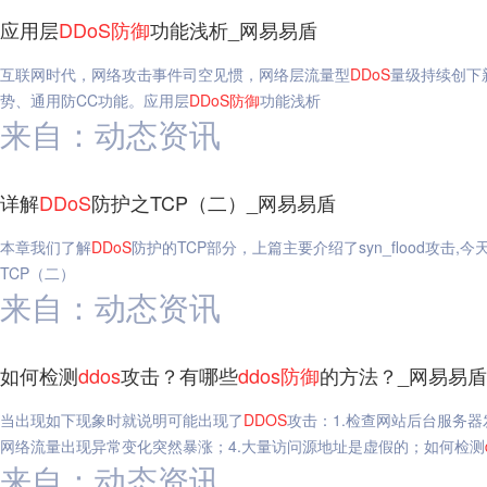
应用层
DDoS
防御
功能浅析_网易易盾
互联网时代，网络攻击事件司空见惯，网络层流量型
DDoS
量级持续创下
势、通用防CC功能。应用层
DDoS
防御
功能浅析
来自：动态资讯
详解
DDoS
防护之TCP（二）_网易易盾
本章我们了解
DDoS
防护的TCP部分，上篇主要介绍了syn_flood攻击
TCP（二）
来自：动态资讯
如何检测
ddos
攻击？有哪些
ddos
防御
的方法？_网易易盾
当出现如下现象时就说明可能出现了
DDOS
攻击：1.检查网站后台服务器
网络流量出现异常变化突然暴涨；4.大量访问源地址是虚假的；如何检测
来自：动态资讯