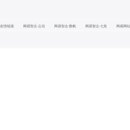
友情链接
网易智企·云信
网易智企·数帆
网易智企·七鱼
网易网