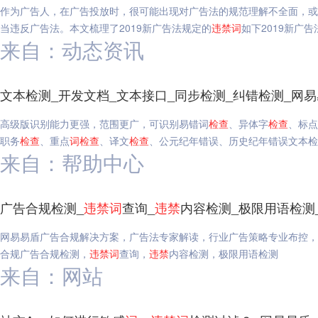
作为广告人，在广告投放时，很可能出现对广告法的规范理解不全面，或
当违反广告法。本文梳理了2019新广告法规定的
违禁
词
如下2019新广告
来自：动态资讯
文本检测_开发文档_文本接口_同步检测_纠错检测_网
高级版识别能力更强，范围更广，可识别易错词
检查
、异体字
检查
、标点
职务
检查
、重点
词
检查
、译文
检查
、公元纪年错误、历史纪年错误文本检测
来自：帮助中心
广告合规检测_
违禁
词
查询_
违禁
内容检测_极限用语检测
网易易盾广告合规解决方案，广告法专家解读，行业广告策略专业布控，
合规广告合规检测，
违禁
词
查询，
违禁
内容检测，极限用语检测
来自：网站