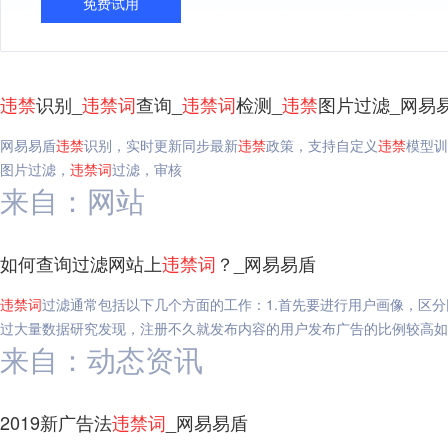
免费试用
违禁
识别_
违禁
词
查询_
违禁
词
检测_
违禁
图片过滤_网易
网易易盾
违禁
识别，实时更新同步最新
违禁
政策，支持自定义
违禁
模型训
图片过滤，
违禁
词
过滤，审核
来自：网站
如何查询过滤网站上
违禁
词
？_网易易盾
违禁
词
过滤通常包括以下几个方面的工作：1.首先要进行用户画像，区
过大量数据研究发现，注册不久就发布内容的用户发布广告的比例较高如
来自：动态资讯
2019新广告法
违禁
词
_网易易盾