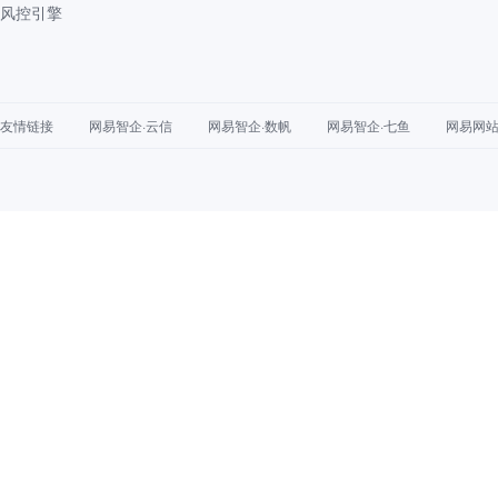
风控引擎
友情链接
网易智企·云信
网易智企·数帆
网易智企·七鱼
网易网