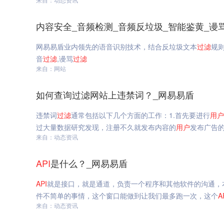
内容安全_音频检测_音频反垃圾_智能鉴黄_谩
网易易盾业内领先的语音识别技术，结合反垃圾文本
过滤
规
音
过滤
,谩骂
过滤
来自：网站
如何查询过滤网站上违禁词？_网易易盾
违禁词
过滤
通常包括以下几个方面的工作：1.首先要进行
用户
过大量数据研究发现，注册不久就发布内容的
用户
发布广告
来自：动态资讯
API
是什么？_网易易盾
API
就是接口，就是通道，负责一个程序和其他软件的沟通，
件不简单的事情，这个窗口能做到让我们最多跑一次，这个
A
来自：动态资讯