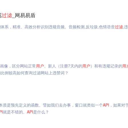
骂
过滤
_网易易盾
则体系，精准、高效分析识别违规音频。音频检测,反垃圾,色情语音
过滤
,
画像，区分网站正常
用户
、新人（注册7天内的
用户
）和有违规记录的
用
的比例较高如何查询过滤网站上违禁词？
本质是预先定义的函数。譬如我们去办事，窗口就类似一个
API
，如果对
PI
就是不错的。
API
是什么？