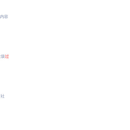
,内容
垃圾
过
友社