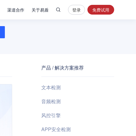
渠道合作
关于易盾
登录
免费试用
热
门
搜
索
内
容
产品 / 解决方案推荐
安
全
验
文本检测
证
码
音频检测
业
风控引擎
务
风
APP安全检测
控