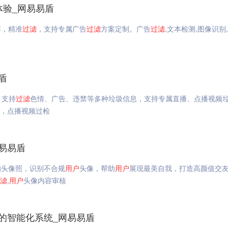
体验_网易易盾
库，精准
过滤
，支持专属广告
过滤
方案定制。广告
过滤
,文本检测,图像识别
盾
，支持
过滤
色情、广告、违禁等多种垃圾信息，支持专属直播、点播视频
测，点播视频过检
易易盾
的头像照，识别不合规
用户
头像，帮助
用户
展现最美自我，打造高颜值交
滤
,
用户
头像内容审核
的智能化系统_网易易盾