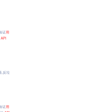
验证
用
识
API
盾,反垃
验证
用