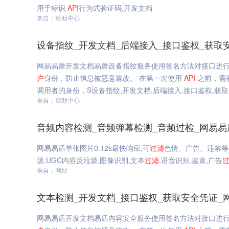
用于标识
API
行为式验证码,开发文档
来自：帮助中心
设备指纹_开发文档_后端接入_接口鉴权_获取
网易易盾开发文档易盾设备指纹服务使用签名方法对接口进行鉴权
户
身份，防止信息被恶意篡改。 在第一次使用
API
之前，需获取
调用者的身份，S设备指纹,开发文档,后端接入,接口鉴权,获
来自：帮助中心
音频内容检测_音频弹幕检测_音频过检_网易易
网易易盾单张图片0.12s最快响应,可
过滤
色情、广告、违禁等
圾,UGC内容反垃圾,图像识别,文本
过滤
,语音识别,鉴黄,广告
来自：网站
文本检测_开发文档_接口鉴权_获取安全凭证_
网易易盾开发文档易盾内容安全服务使用签名方法对接口进行鉴权