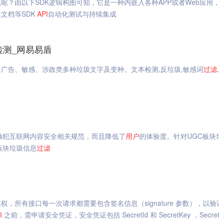
呢？由以下SDK逻辑构图可知，它是一种内嵌入各种APP或者Web应用
文档等SDK
API
自动化测试与持续集成
检测_网易易盾
、广告、敏感、涉政类多种垃圾文字及变种。文本检测,反垃圾,敏感词
过滤
触犯互联网内容安全相关规范，而且降低了
用户
的体验度。针对UGC板块
板块垃圾信息
过滤
所有接口每一次请求都需要包含签名信息（signature 参数），以验
I
之前，需申请安全凭证，安全凭证包括 SecretId 和 SecretKey ，Secret