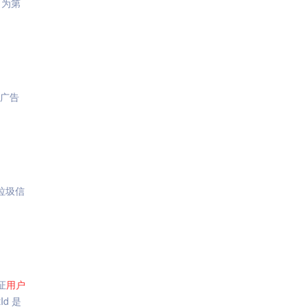
，为第
,广告
垃圾信
证
用户
Id 是