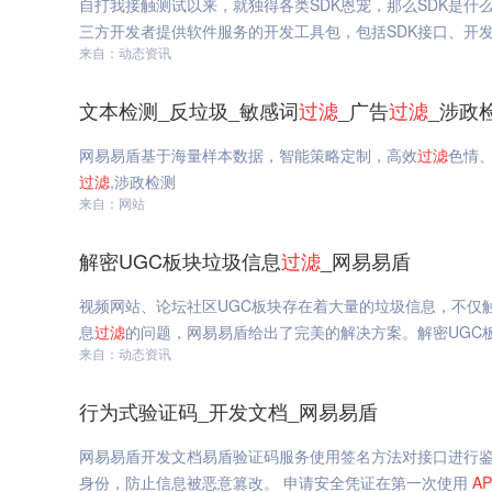
自打我接触测试以来，就独得各类SDK恩宠，那么SDK是什么
三方开发者提供软件服务的开发工具包，包括SDK接口、开发
来自：动态资讯
文本检测_反垃圾_敏感词
过滤
_广告
过滤
_涉政
网易易盾基于海量样本数据，智能策略定制，高效
过滤
色情
过滤
,涉政检测
来自：网站
解密UGC板块垃圾信息
过滤
_网易易盾
视频网站、论坛社区UGC板块存在着大量的垃圾信息，不仅
息
过滤
的问题，网易易盾给出了完美的解决方案。解密UGC
来自：动态资讯
行为式验证码_开发文档_网易易盾
网易易盾开发文档易盾验证码服务使用签名方法对接口进行鉴权，
身份，防止信息被恶意篡改。 申请安全凭证在第一次使用
AP